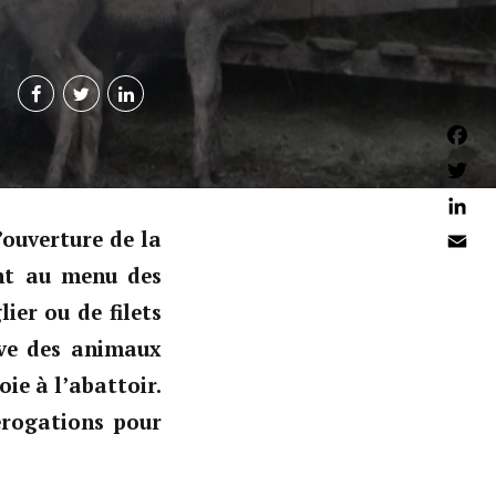
Faceb
Twitter
Linked
ouverture de la
Email
ent au menu des
ier ou de filets
ève des animaux
ie à l’abattoir.
dérogations pour