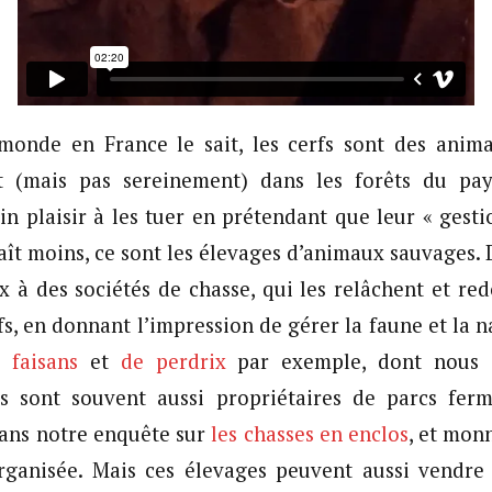
onde en France le sait, les cerfs sont des anim
t (mais pas sereinement) dans les forêts du pay
n plaisir à les tuer en prétendant que leur « gesti
aît moins, ce sont les élevages d’animaux sauvages.
x à des sociétés de chasse, qui les relâchent et re
s, en donnant l’impression de gérer la faune et la na
 faisans
et
de perdrix
par exemple, dont nous 
res sont souvent aussi propriétaires de parcs fe
dans notre enquête sur
les chasses en enclos
, et mon
organisée. Mais ces élevages peuvent aussi vendre