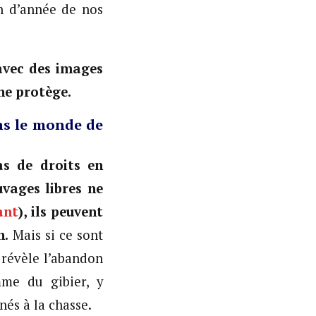
in d’année de nos
 avec des images
ne protège.
ns le monde de
as de droits en
vages libres ne
ant
), ils peuvent
n.
Mais si ce sont
 révèle l’abandon
mme du gibier, y
nés à la chasse.