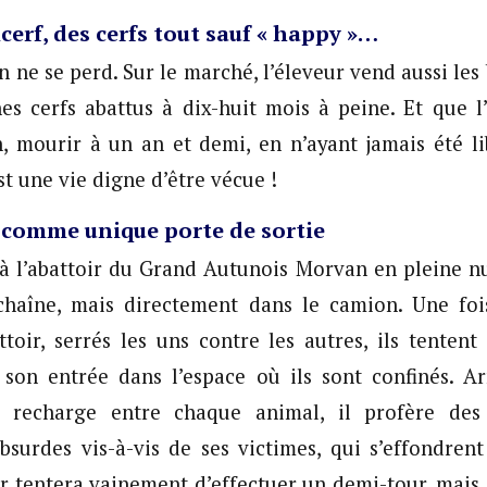
cerf, des cerfs tout sauf « happy »…
n ne se perd. Sur le marché, l’éleveur vend aussi les
es cerfs abattus à dix-huit mois à peine. Et que l’
, mourir à un an et demi, en n’ayant jamais été l
st une vie digne d’être vécue !
 comme unique porte de sortie
 à l’abattoir du Grand Autunois Morvan en pleine nu
chaîne, mais directement dans le camion. Une fois
attoir, serrés les uns contre les autres, ils tentent
 son entrée dans l’espace où ils sont confinés. A
il recharge entre chaque animal, il profère de
bsurdes vis-à-vis de ses victimes, qui s’effondrent
er tentera vainement d’effectuer un demi-tour, mais 