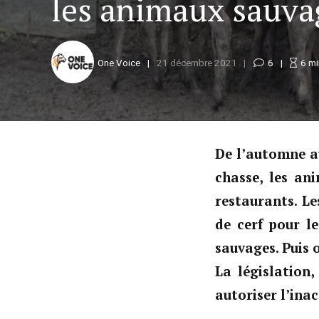
les animaux sauva
One Voice
21 décembre 2021
6
6
mi
De l’automne a
chasse, les an
restaurants. Le
de cerf pour l
sauvages. Puis 
La législation,
autoriser l’ina