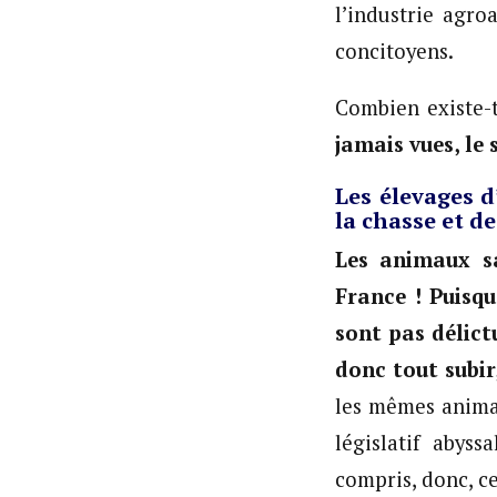
l’industrie agro
concitoyens.
Combien existe-t
jamais vues, le
Les élevages 
la chasse et d
Les animaux sa
France ! Puisq
sont pas délictu
donc tout subir
les mêmes animau
législatif abys
compris, donc, ce