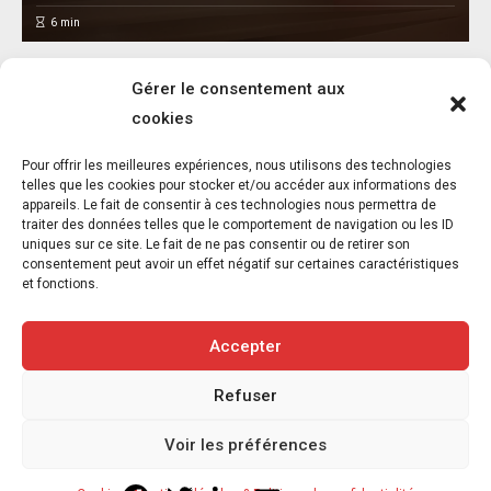
6
min
Gérer le consentement aux
cookies
Pour offrir les meilleures expériences, nous utilisons des technologies
telles que les cookies pour stocker et/ou accéder aux informations des
appareils. Le fait de consentir à ces technologies nous permettra de
Balou a besoin de vous : un appel à la
traiter des données telles que le comportement de navigation ou les ID
solidarité
uniques sur ce site. Le fait de ne pas consentir ou de retirer son
consentement peut avoir un effet négatif sur certaines caractéristiques
5 août 2026
et fonctions.
1
min
Accepter
Refuser
Copyright © 2020-2026 Savoir Animal. Tous droits réservés.
Voir les préférences
Contact
Qui sommes-nous
Facebook
Twitter
LinkedIn
Email