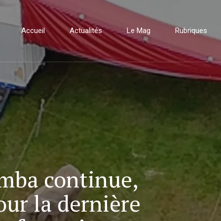
Accueil
Actualités
Le Mag
Rubriques
mba continue,
our la dernière