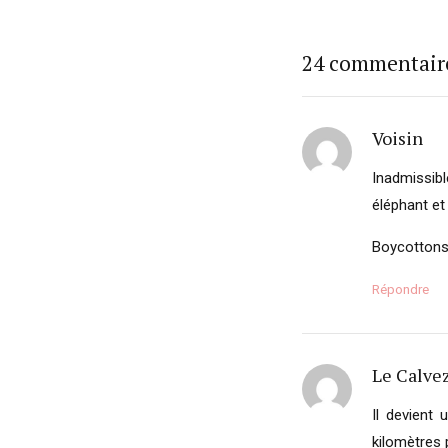
24 commentair
Voisin
Inadmissibl
éléphant et
Boycottons 
Répondre
Le Calve
Il devient
kilomètres 