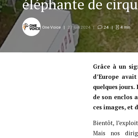
éléphante de cirqu
One Voice
27 juin 2024
24
4
min
Grâce à un sig
d’Europe avait
quelques jours.
de son enclos a
ces images, et 
Bientôt, l’explo
Mais nos dirig