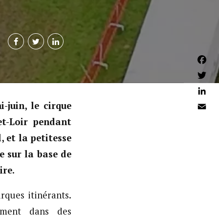
Faceb
Twitter
Linked
juin, le cirque
Email
et-Loir pendant
 et la petitesse
e sur la base de
ire.
rques itinérants.
cement dans des