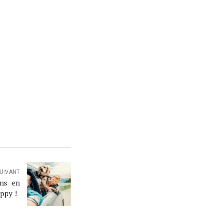
SUIVANT
ens en
ippy !