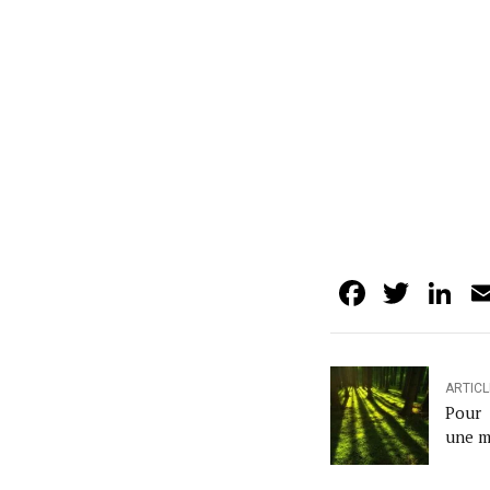
Facebo
Twit
L
ARTIC
Pour 
une m