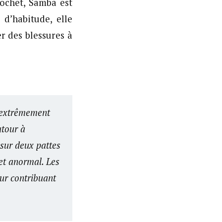
rochet, Samba est
d’habitude, elle
r des blessures à
s extrêmement
utour à
 sur deux pattes
 et anormal. Les
eur contribuant