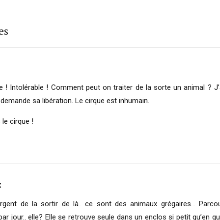
es
e ! Intolérable ! Comment peut on traiter de la sorte un animal ? J’
 demande sa libération. Le cirque est inhumain.
le cirque !
z
 urgent de la sortir de là.. ce sont des animaux grégaires… Parco
par jour.. elle? Elle se retrouve seule dans un enclos si petit qu’en 