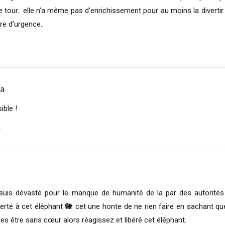
le tour.. elle n’a même pas d’enrichissement pour au moins la divertir
re d’urgence..
a
ible !
e
 suis dévasté pour le manque de humanité de la par des autorités 
iberté à cet éléphant 🐘 cet une honte de ne rien faire en sachant q
es être sans cœur alors réagissez et libéré cet éléphant.