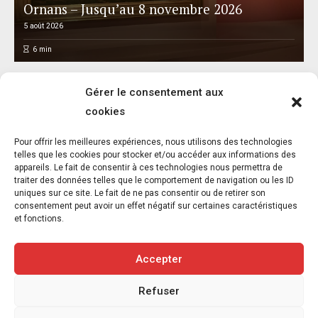
Ornans – Jusqu’au 8 novembre 2026
5 août 2026
6
min
Gérer le consentement aux
cookies
Pour offrir les meilleures expériences, nous utilisons des technologies
telles que les cookies pour stocker et/ou accéder aux informations des
appareils. Le fait de consentir à ces technologies nous permettra de
Balou a besoin de vous : un appel à la
traiter des données telles que le comportement de navigation ou les ID
solidarité
uniques sur ce site. Le fait de ne pas consentir ou de retirer son
consentement peut avoir un effet négatif sur certaines caractéristiques
5 août 2026
et fonctions.
1
min
Accepter
Refuser
Copyright © 2020-2026 Savoir Animal. Tous droits réservés.