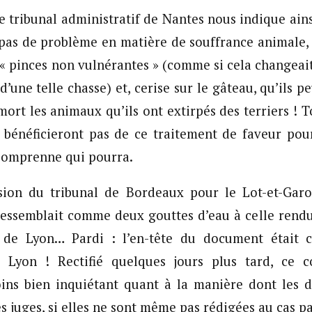
e tribunal administratif de Nantes nous indique ains
pas de problème en matière de souffrance animale, 
s « pinces non vulnérantes » (comme si cela changeait
 d’une telle chasse) et, cerise sur le gâteau, qu’ils 
mort les animaux qu’ils ont extirpés des terriers ! 
 bénéficieront pas de ce traitement de faveur pour
Comprenne qui pourra.
sion du tribunal de Bordeaux pour le Lot-et-Garo
 ressemblait comme deux gouttes d’eau à celle rend
 de Lyon… Pardi : l’en-tête du document était c
e Lyon ! Rectifié quelques jours plus tard, ce co
ns bien inquiétant quant à la manière dont les dé
es juges, si elles ne sont même pas rédigées au cas pa