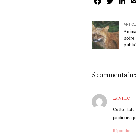
Facebo
Twit
L
ARTIC
Anima
noir
publié
5 commentaire
Laville
Cette list
juridiques p
Répondre