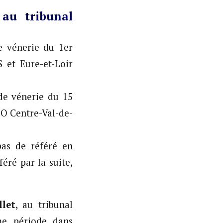
 au tribunal
 vénerie du 1er
 et Eure-et-Loir
e vénerie du 15
PO Centre-Val-de-
pas de référé en
éré par la suite,
llet
, au tribunal
e période dans