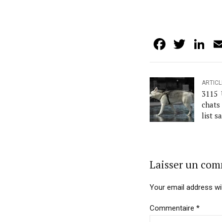
Facebo
Twit
L
ARTIC
3115 
chats
list s
Laisser un co
Your email address wil
Commentaire
*