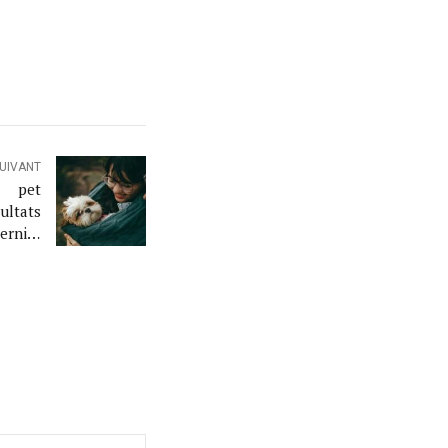
SUIVANT
« pet
ultats
ernity