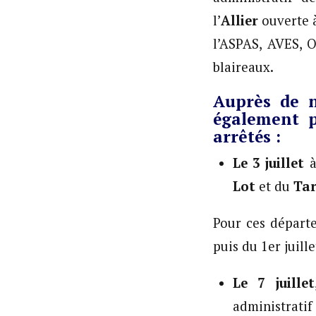
l’
Allier
ouverte 
l’ASPAS, AVES, 
blaireaux.
Auprès de n
également p
arrêtés :
Le 3 juillet
à
Lot
et du
Tar
Pour ces départe
puis du 1er juill
Le 7 juillet
administr