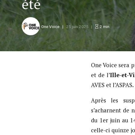
été
One Voice
25 juin 2025
2
min
One Voice sera p
et de l’
Ille-et-V
AVES et l’ASPAS.
Après les susp
s’acharnent de n
du 1er juin au 1
celle-ci quinze j