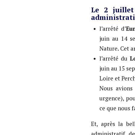
Le 2 juille
administrati
l’arrêté d’
Eur
juin au 14 s
Nature. Cet a
l’arrêté du
L
juin au 15 se
Loire et Perc
Nous avions 
urgence), pou
ce que nous f
Et, après la be
administratif 