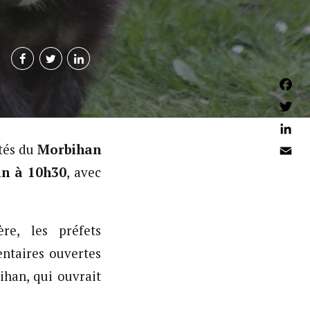
Faceb
Twitter
Linked
êtés du
Morbihan
Email
in à 10h30
, avec
re, les préfets
entaires ouvertes
ihan, qui ouvrait