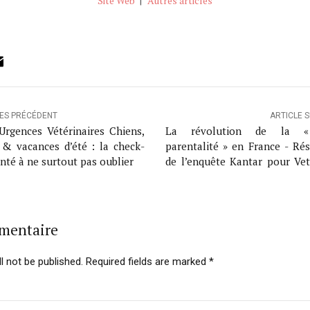
Site Web
|
Autres articles
ok
ter
inkedIn
Email
LES PRÉCÉDENT
ARTICLE 
Urgences Vétérinaires Chiens,
La révolution de la 
 & vacances d’été : la check-
parentalité » en France - Rés
anté à ne surtout pas oublier
de l’enquête Kantar pour Vet
France de mai 2025
mmentaire
l not be published. Required fields are marked *