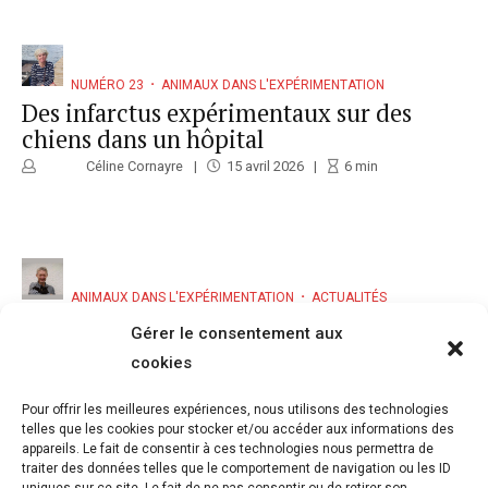
NUMÉRO 23
ANIMAUX DANS L'EXPÉRIMENTATION
Des infarctus expérimentaux sur des
chiens dans un hôpital
Céline Cornayre
15 avril 2026
6
min
ANIMAUX DANS L'EXPÉRIMENTATION
ACTUALITÉS
Projet controversé d’élevage de primates
Gérer le consentement aux
destinés à l’expérimentation. Le CNRS
cookies
ignore les recommandations du garant
du débat public et de son propre comité
Pour offrir les meilleures expériences, nous utilisons des technologies
d’éthique
telles que les cookies pour stocker et/ou accéder aux informations des
appareils. Le fait de consentir à ces technologies nous permettra de
Roland Cash
5 mars 2026
2
5
min
traiter des données telles que le comportement de navigation ou les ID