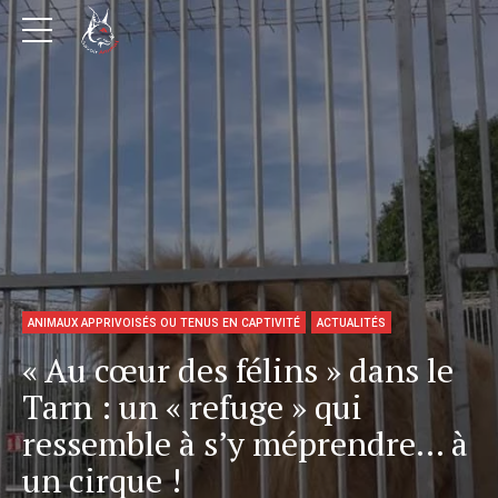
ANIMAUX APPRIVOISÉS OU TENUS EN CAPTIVITÉ
ACTUALITÉS
« Au cœur des félins » dans le
Tarn : un « refuge » qui
ressemble à s’y méprendre… à
un cirque !