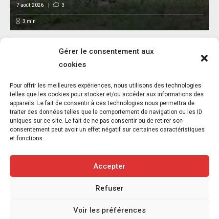
7 août 2026
3
3
min
Gérer le consentement aux
cookies
L’association FUTUR dénonce le recours à
Pour offrir les meilleures expériences, nous utilisons des technologies
des « tirs sanitaires » sur des animaux
telles que les cookies pour stocker et/ou accéder aux informations des
appareils. Le fait de consentir à ces technologies nous permettra de
sauvages déjà victimes de l’incendie
traiter des données telles que le comportement de navigation ou les ID
d’Achères-la-Forêt
uniques sur ce site. Le fait de ne pas consentir ou de retirer son
consentement peut avoir un effet négatif sur certaines caractéristiques
7 août 2026
5
et fonctions.
3
min
Accepter
Refuser
Copyright © 2020-2026 Savoir Animal. Tous droits réservés.
Voir les préférences