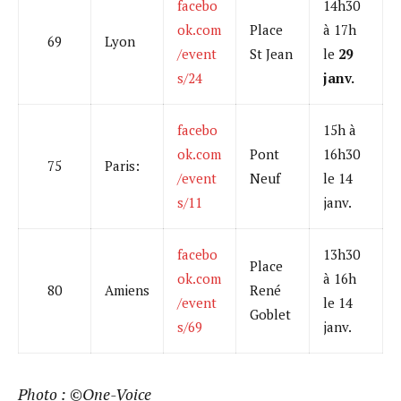
facebo
14h30
ok.com
Place
à 17h
69
Lyon
/event
St Jean
le
29
s/24
janv.
facebo
15h à
ok.com
Pont
16h30
75
Paris:
/event
Neuf
le 14
s/11
janv.
facebo
13h30
Place
ok.com
à 16h
80
Amiens
René
/event
le 14
Goblet
s/69
janv.
Photo : ©One-Voice