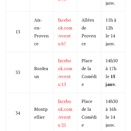
janv.
Aix-
facebo
Allées
11h à
en-
ok.com
de
12h
13
Proven
/event
Proven
le 14
ce
s/67
ce
janv.
facebo
Place
14h30
Bordea
ok.com
de la
à 17h
33
ux
/event
Comédi
le
15
s/13
e
janv.
facebo
Place
14h30
Montp
ok.com
de la
à 16h
34
ellier
/event
Comédi
le 14
s/25
e
janv.