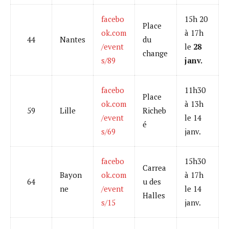
facebo
15h 20
Place
ok.com
à 17h
44
Nantes
du
/event
le
28
change
s/89
janv.
facebo
11h30
Place
ok.com
à 13h
59
Lille
Richeb
/event
le 14
é
s/69
janv.
facebo
15h30
Carrea
Bayon
ok.com
à 17h
64
u des
ne
/event
le 14
Halles
s/15
janv.