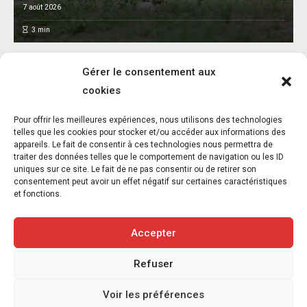
7 août 2026
3
min
Gérer le consentement aux
cookies
L’association FUTUR dénonce le recours à
Pour offrir les meilleures expériences, nous utilisons des technologies
des « tirs sanitaires » sur des animaux
telles que les cookies pour stocker et/ou accéder aux informations des
appareils. Le fait de consentir à ces technologies nous permettra de
sauvages déjà victimes de l’incendie
traiter des données telles que le comportement de navigation ou les ID
d’Achères-la-Forêt
uniques sur ce site. Le fait de ne pas consentir ou de retirer son
consentement peut avoir un effet négatif sur certaines caractéristiques
7 août 2026
et fonctions.
3
min
Accepter
Refuser
Copyright © 2020-2026 Savoir Animal. Tous droits réservés.
Voir les préférences