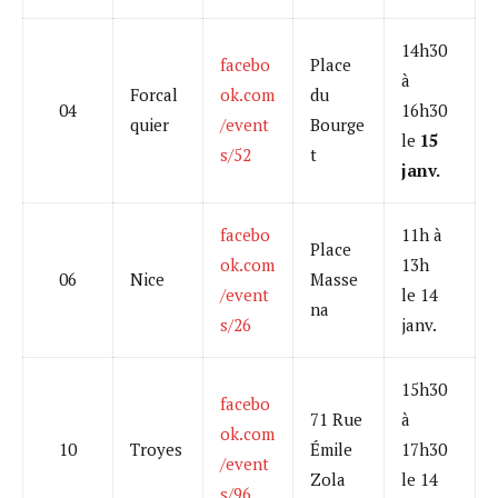
14h30
facebo
Place
à
Forcal
ok.com
du
04
16h30
quier
/event
Bourge
le
15
s/52
t
janv.
facebo
11h à
Place
ok.com
13h
06
Nice
Masse
/event
le 14
na
s/26
janv.
15h30
facebo
71 Rue
à
ok.com
10
Troyes
Émile
17h30
/event
Zola
le 14
s/96