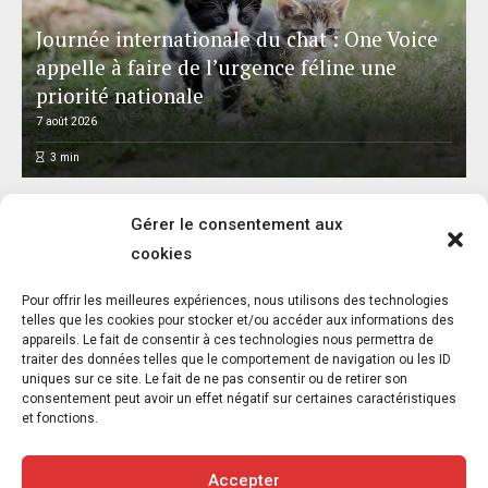
Journée internationale du chat : One Voice
appelle à faire de l’urgence féline une
priorité nationale
7 août 2026
3
min
Gérer le consentement aux
cookies
L’association FUTUR dénonce le recours à
Pour offrir les meilleures expériences, nous utilisons des technologies
des « tirs sanitaires » sur des animaux
telles que les cookies pour stocker et/ou accéder aux informations des
appareils. Le fait de consentir à ces technologies nous permettra de
sauvages déjà victimes de l’incendie
traiter des données telles que le comportement de navigation ou les ID
d’Achères-la-Forêt
uniques sur ce site. Le fait de ne pas consentir ou de retirer son
consentement peut avoir un effet négatif sur certaines caractéristiques
7 août 2026
et fonctions.
3
min
Accepter