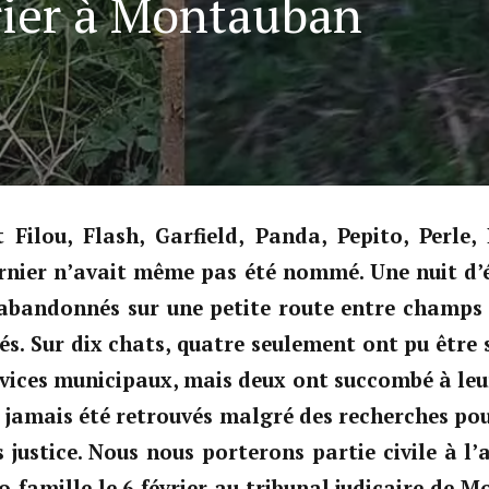
vrier à Montauban
t Filou, Flash, Garfield, Panda, Pepito, Perle,
ernier n’avait même pas été nommé. Une nuit d’é
abandonnés sur une petite route entre champs e
és. Sur dix chats, quatre seulement ont pu être 
vices municipaux, mais deux ont succombé à leur
t jamais été retrouvés malgré des recherches pou
justice. Nous nous porterons partie civile à l’
-famille le 6 février au tribunal judicaire de 