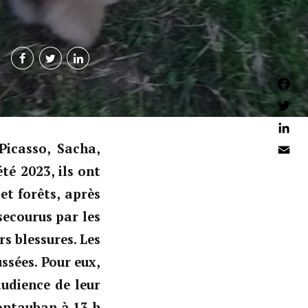
Faceb
Twitter
Linked
 Picasso, Sacha,
Email
té 2023, ils ont
t forêts, après
secourus par les
s blessures. Les
ssées.
Pour eux,
audience de leur
Montauban à 13 h