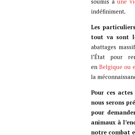
soumis à
une
vi
indéfiniment.
Les particulier
tout va sont l
abattages massi
l’État pour re
en
Belgique ou 
la méconnaissanc
Pour ces actes
nous serons pré
pour demander 
animaux à l’enc
notre combat 