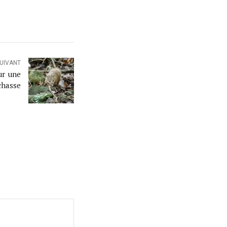
SUIVANT
ur une
chasse