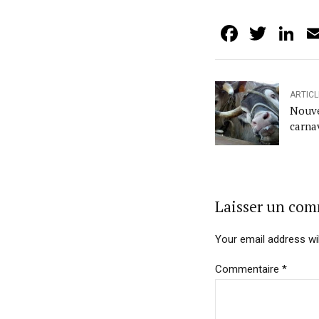
Facebo
Twit
L
ARTIC
Nouv
carna
Laisser un co
Your email address wil
Commentaire
*