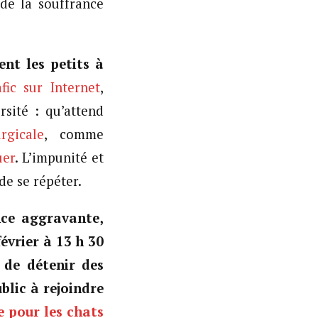
 de la souffrance
ent les petits à
afic sur Internet
,
rsité : qu’attend
rgicale
, comme
uer
. L’impunité et
de se répéter.
nce aggravante,
évrier à 13 h 30
 de détenir des
blic à rejoindre
e pour les chats