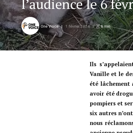
l’audience le 6 fé
One Voice
1 février 2024
6
min
Ils s’appelaien
Vanille et le d
été lâchement 
avoir été drogu
pompiers et ser
six autres n’on
nous réclamons 
ancienne pseudo