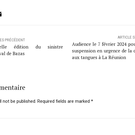
ok
ter
inkedIn
Email
ARTICLE 
LES PRÉCÉDENT
Audience le 7 février 2024 po
elle édition du sinistre
suspension en urgence de la 
val de Bazas
aux tangues à La Réunion
mmentaire
l not be published. Required fields are marked *