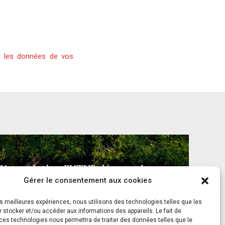
t les données de vos
L’association FUTUR dénonce le
Gérer le consentement aux cookies
recours à des « tirs sanitaires » sur des
animaux sauvages déjà victimes de
les meilleures expériences, nous utilisons des technologies telles que les
l’incendie d’Achères-la-Forêt
 stocker et/ou accéder aux informations des appareils. Le fait de
ces technologies nous permettra de traiter des données telles que le
7 août 2026