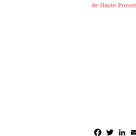
de-Haute-Prove
Facebo
Twit
L