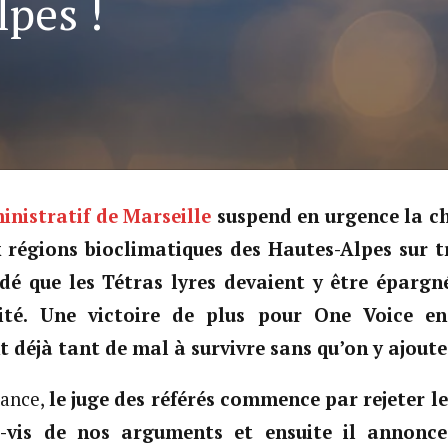
lpes !
inistratif de Marseille
suspend en urgence la ch
 régions bioclimatiques des Hautes-Alpes sur tr
dé que les Tétras lyres devaient y être épargn
lité. Une victoire de plus pour One Voice e
nt déjà tant de mal à survivre sans qu’on y ajout
nance,
le juge des référés commence par rejeter le
à-vis de nos arguments et ensuite il annonce