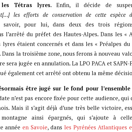
les Tétras lyres
. Enfin, il décide de suspe
[…] les efforts de conservation de cette espèce 
 savoir, pour lui, dans deux des trois régions
 l’arrêté du préfet des Hautes-Alpes. Dans les « 
 lyres étaient concernés et dans les « Préalpes du
s. Dans la troisième zone, nous ferons à nouveau valo
ire sera jugée en annulation. La LPO PACA et SAPN
qué également cet arrêté ont obtenu la même décisi
ésormais être jugé sur le fond pour l’ensemble
ate n’est pas encore fixée pour cette audience, qui 
is. Mais il s’agit déjà d’une très belle victoire, es
 montagne ainsi épargnés, qui s’ajoute à cell
tte année
en Savoie
, dans
les Pyrénées Atlantiques e