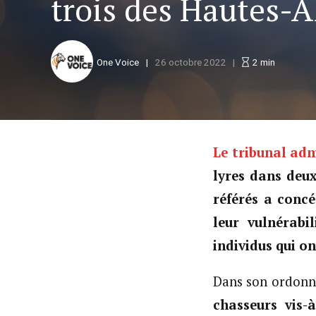
trois des Hautes-A
One Voice
26 octobre 2022
2
min
Le tribunal adm
lyres dans deux
référés a concé
leur vulnérabi
individus qui o
Dans son ordon
chasseurs vis-