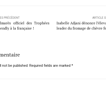
LES PRÉCÉDENT
ARTICLE 
lmarès officiel des Trophées
Isabelle Adjani dénonce l’élev
iendly à la française !
leader du fromage de chèvre f
mmentaire
l not be published. Required fields are marked *