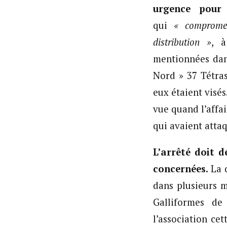
urgence pour 
qui
« compromet
distribution »
, à
mentionnées dans
Nord » 37 Tétras
eux étaient visé
vue quand l’affa
qui avaient atta
L’arrêté doit d
concernées.
La d
dans plusieurs mo
Galliformes de
l’association ce