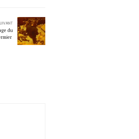
SUIVANT
age du
ermier