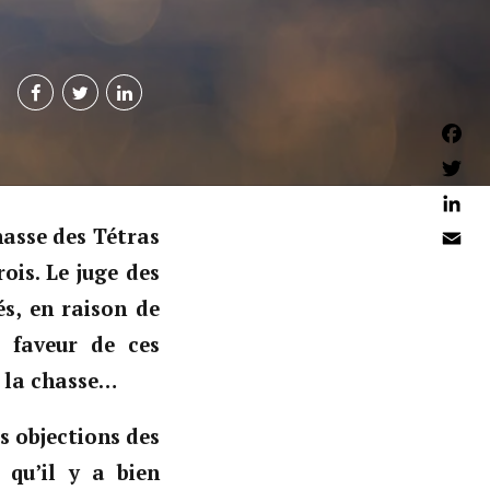
Faceb
Twitter
Linked
asse des Tétras
Email
ois. Le juge des
és, en raison de
n faveur de ces
e la chasse…
s objections des
 qu’il y a bien