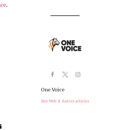
nce
.
One Voice
Site Web
|
Autres articles
ok
ter
inkedIn
Email