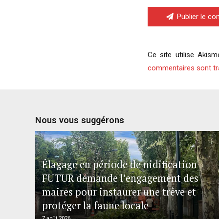
Publier le c
Ce site utilise Akism
commentaires sont tr
Nous vous suggérons
Élagage en période de nidification –
FUTUR demande l’engagement des
maires pour instaurer une trêve et
protéger la faune locale
7 août 2026