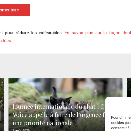
ommentaire
et pour réduire les indésirables.
En savoir plus sur la façon don
aitées
.
Journée internationale du chat : One
Voice appelle à faire de l’urgence féline
Pour offrir 
une priorité nationale
cookies pour
consentir à 
7 août 2026