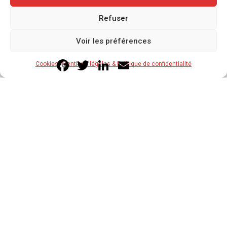
Refuser
Voir les préférences
Facebook
Twitter
LinkedIn
Email
Cookies
Mentions légales & Politique de confidentialité