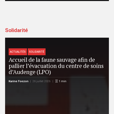
Solidarité
ACTUALITÉS
SOLIDARITÉ
e
Accueil de la faune sauvage afin de
pallier l’évacuation du centre de soins
C
d’Audenge (LPO)
Karine Foezon
26 juillet 2026
1
min