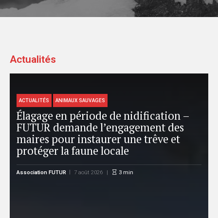
Actualités
ANIMAUX DOMESTIQUES
ACTUALITÉS
on –
Journée internationale du chat : On
des
Voice appelle à faire de l’urgence
et
féline une priorité nationale
One Voice
7 août 2026
3
min