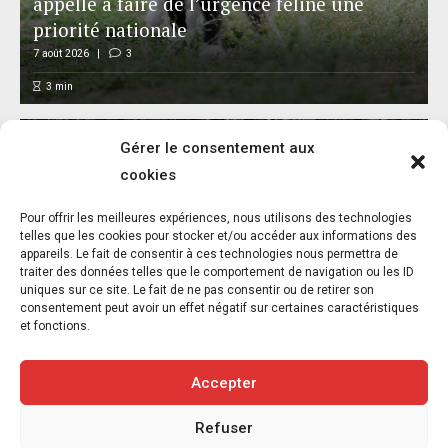
appelle à faire de l’urgence féline une
priorité nationale
7 août 2026
3
3
min
Gérer le consentement aux
cookies
L’association FUTUR dénonce le recours à
Pour offrir les meilleures expériences, nous utilisons des technologies
des « tirs sanitaires » sur des animaux
telles que les cookies pour stocker et/ou accéder aux informations des
appareils. Le fait de consentir à ces technologies nous permettra de
sauvages déjà victimes de l’incendie
traiter des données telles que le comportement de navigation ou les ID
d’Achères-la-Forêt
uniques sur ce site. Le fait de ne pas consentir ou de retirer son
consentement peut avoir un effet négatif sur certaines caractéristiques
7 août 2026
5
et fonctions.
3
min
Accepter
Refuser