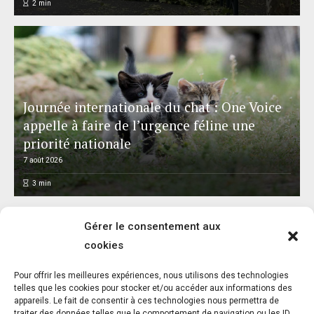
2
min
Journée internationale du chat : One Voice
appelle à faire de l’urgence féline une
priorité nationale
7 août 2026
3
min
Gérer le consentement aux
cookies
L’association FUTUR dénonce le recours à
Pour offrir les meilleures expériences, nous utilisons des technologies
des « tirs sanitaires » sur des animaux
telles que les cookies pour stocker et/ou accéder aux informations des
appareils. Le fait de consentir à ces technologies nous permettra de
sauvages déjà victimes de l’incendie
traiter des données telles que le comportement de navigation ou les ID