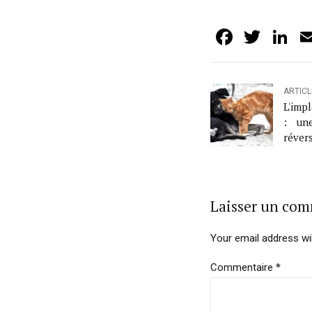
Facebo
Twit
L
ARTIC
L'imp
: une
réve
chirur
Laisser un co
Your email address wil
Commentaire
*