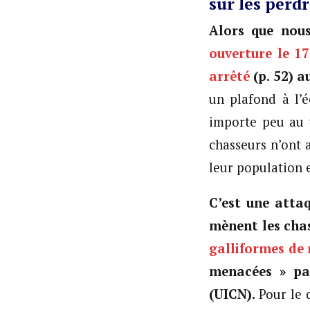
sur les perd
Alors que nou
ouverture le 1
arrêté
(p. 52) a
un plafond à l’é
importe peu au 
chasseurs n’ont 
leur population e
C’est une attaq
mènent les chas
galliformes de
menacées » par
(UICN).
Pour le 