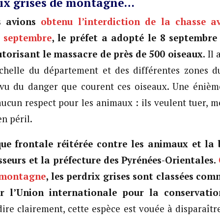
rix grises de montagne…
s avions
obtenu l’interdiction de la chasse
7 septembre
, le préfet a adopté le 8 septembr
utorisant le massacre de près de 500 oiseaux.
Il 
chelle du département et des différentes zones du
vu du danger que courent ces oiseaux. Une énièm
aucun respect pour les animaux : ils veulent tuer, m
n péril.
ue frontale réitérée contre les animaux et la 
seurs et la préfecture des Pyrénées-Orientales.
 montagne
, les perdrix grises sont classées com
 l’Union internationale pour la conservati
dire clairement, cette espèce est vouée à disparaîtr