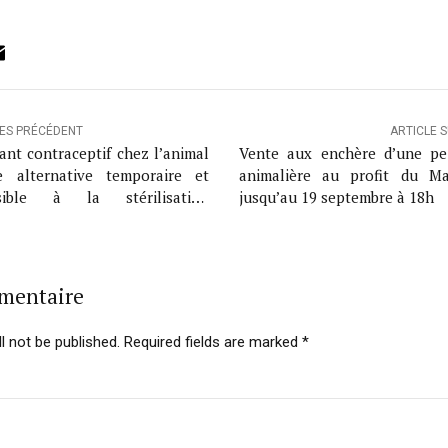
ok
ter
inkedIn
Email
LES PRÉCÉDENT
ARTICLE 
lant contraceptif chez l’animal
Vente aux enchère d’une pe
 alternative temporaire et
animalière au profit du M
rsible à la stérilisation
jusqu’au 19 septembre à 18h
gicale
mmentaire
l not be published. Required fields are marked *