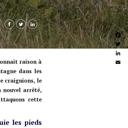
Faceb
Twitter
Linked
donnait raison à
Email
ntagne dans les
 craignions, le
n nouvel arrêté,
ttaquons cette
uie les pieds