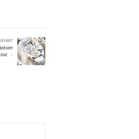
SUIVANT
inture
aroc -