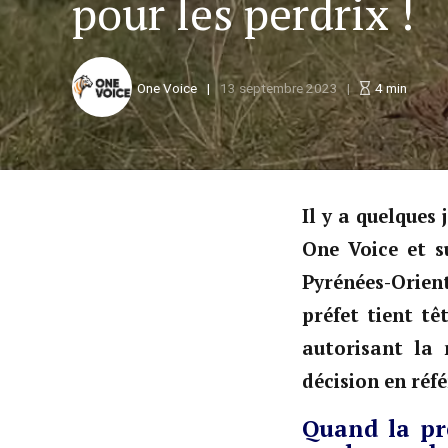
pour les perdrix !
One Voice
13 septembre 2023
4
min
Il y a quelques
One Voice et s
Pyrénées-Orien
préfet tient tê
autorisant la
décision en réfé
Quand la pré