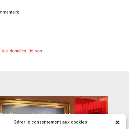
ommentaire.
t les données de vos
Réalisme animal : exposition et
Gérer le consentement aux cookies
catalogue – Musée départemental