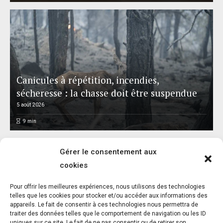
Canicules à répétition, incendies,
sécheresse : la chasse doit être suspendue
5 août 2026
9
min
Gérer le consentement aux
cookies
Pour offrir les meilleures expériences, nous utilisons des technologies
Réalisme animal : exposition et catalogue –
telles que les cookies pour stocker et/ou accéder aux informations des
appareils. Le fait de consentir à ces technologies nous permettra de
Musée départemental Gustave Courbet –
traiter des données telles que le comportement de navigation ou les ID
Ornans – Jusqu’au 8 novembre 2026
uniques sur ce site. Le fait de ne pas consentir ou de retirer son