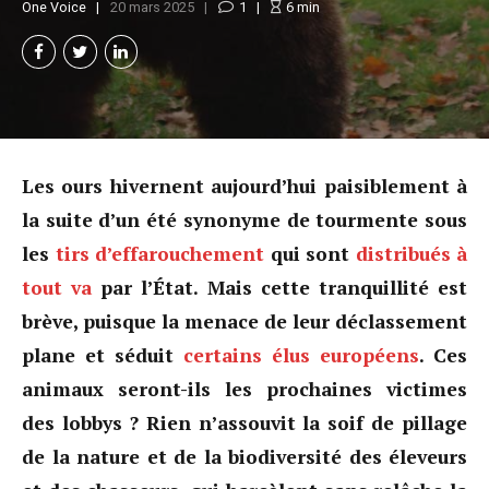
One Voice
20 mars 2025
1
6
min
Les ours hivernent aujourd’hui paisiblement à
la suite d’un été synonyme de tourmente sous
les
tirs d’effarouchement
qui sont
distribués à
tout va
par l’État. Mais cette tranquillité est
brève, puisque la menace de leur déclassement
plane et séduit
certains élus européens
. Ces
animaux seront-ils les prochaines victimes
des lobbys ? Rien n’assouvit la soif de pillage
de la nature et de la biodiversité des éleveurs