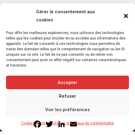
Gérer le consentement aux
cookies
L’association FUTUR dénonce le recours à
Pour offrir les meilleures expériences, nous utilisons des technologies
des « tirs sanitaires » sur des animaux
telles que les cookies pour stocker et/ou accéder aux informations des
appareils. Le fait de consentir à ces technologies nous permettra de
sauvages déjà victimes de l’incendie
traiter des données telles que le comportement de navigation ou les ID
d’Achères-la-Forêt
uniques sur ce site. Le fait de ne pas consentir ou de retirer son
consentement peut avoir un effet négatif sur certaines caractéristiques
7 août 2026
et fonctions.
3
min
Accepter
Refuser
Copyright © 2020-2026 Savoir Animal. Tous droits réservés.
Voir les préférences
Contact
Qui sommes-nous
Facebook
Twitter
LinkedIn
Email
Cookies
Mentions légales & Politique de confidentialité
Mentions légales & Politique de confidentialité
Cookies