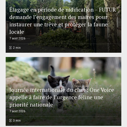
Élagage en période de nidification – FUTUR
demande l’engagement des maires pour
instaurer une trêve et protéger la faune
locale
7 août 2026
2
min
Journée internationale du chat : One Voice
appelle à faire de l’urgence féline une
priorité nationale
7 août 2026
3
min