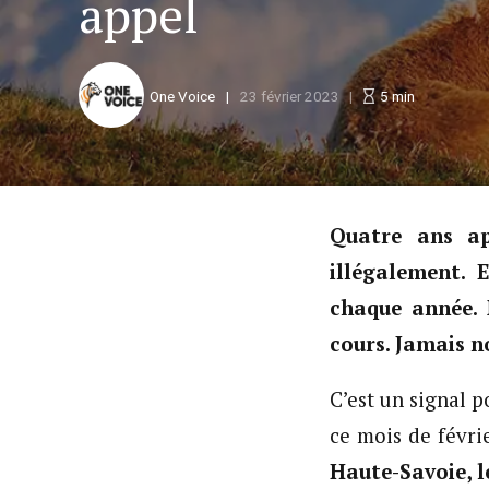
appel
One Voice
23 février 2023
5
min
Quatre ans apr
illégalement. 
chaque année. 
cours. Jamais n
C’est un signal 
ce mois de févri
Haute-Savoie, l