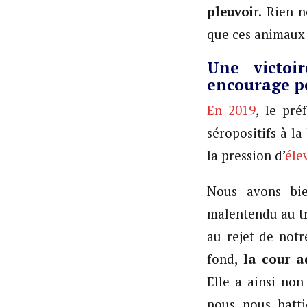
pleuvoi
r. Rien n
que ces animaux 
Une victoi
encourage po
En
2019
, le pré
séropositifs à l
la pression d’
éle
Nous avons bie
malentendu au tr
au rejet de notr
fond,
la cour ad
Elle a ainsi no
nous nous batti