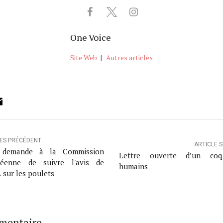
One Voice
Site Web
|
Autres articles
ok
ter
inkedIn
Email
LES PRÉCÉDENT
ARTICLE 
 demande à la Commission
Lettre ouverte d’un co
péenne de suivre l'avis de
humains
 sur les poulets
mmentaire