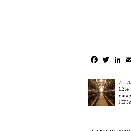
Facebo
Twit
L
ARTIC
L214
euro
l'EFSA
Laisser un co