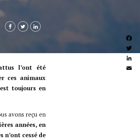
Faceb
Twitter
Linked
attus l’ont été
Email
uer ces animaux
est toujours en
ous avons reçu en
ières années, en
s n’ont cessé de