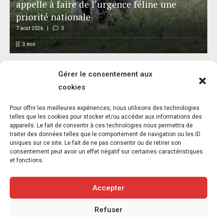
appelle à faire de l’urgence féline une
priorité nationale
7 août 2026
3
3
min
Gérer le consentement aux
cookies
L’association FUTUR dénonce le recours à
Pour offrir les meilleures expériences, nous utilisons des technologies
des « tirs sanitaires » sur des animaux
telles que les cookies pour stocker et/ou accéder aux informations des
appareils. Le fait de consentir à ces technologies nous permettra de
sauvages déjà victimes de l’incendie
traiter des données telles que le comportement de navigation ou les ID
d’Achères-la-Forêt
uniques sur ce site. Le fait de ne pas consentir ou de retirer son
consentement peut avoir un effet négatif sur certaines caractéristiques
7 août 2026
5
et fonctions.
3
min
Accepter
Refuser