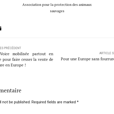
Association pour la protection des animaux
sauvages
ok
ter
inkedIn
Email
LES PRÉCÉDENT
Voice mobilisée partout en
ARTICLE 
Pour une Europe sans fourrur
e pour faire cesser la vente de
ure en Europe !
mmentaire
l not be published. Required fields are marked *