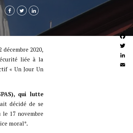
Faceb
 2 décembre 2020,
Twitter
curité liée à la
Linked
ctif « Un Jour Un
Email
PAS), qui lutte
ait décidé de se
nu le 17 novembre
ice moral*.