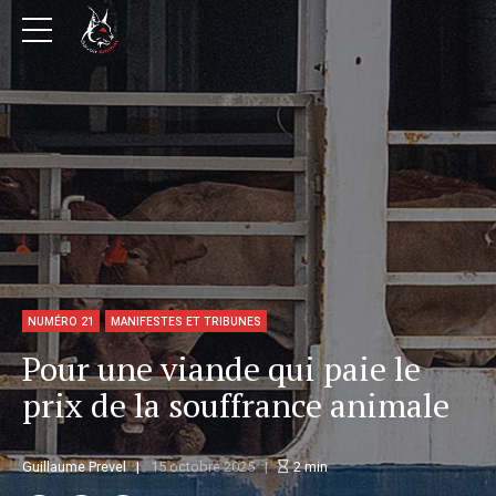
NUMÉRO 21
MANIFESTES ET TRIBUNES
Pour une viande qui paie le
prix de la souffrance animale
Guillaume Prevel
15 octobre 2025
2
min