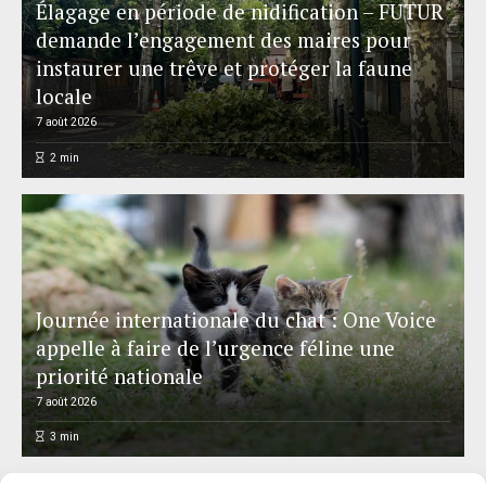
Élagage en période de nidification – FUTUR
demande l’engagement des maires pour
instaurer une trêve et protéger la faune
locale
7 août 2026
2
min
Journée internationale du chat : One Voice
appelle à faire de l’urgence féline une
priorité nationale
7 août 2026
3
min