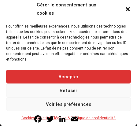
Gérer le consentement aux
cookies
L’association FUTUR dénonce le recours à
Pour offrir les meilleures expériences, nous utilisons des technologies
des « tirs sanitaires » sur des animaux
telles que les cookies pour stocker et/ou accéder aux informations des
appareils. Le fait de consentir à ces technologies nous permettra de
sauvages déjà victimes de l’incendie
traiter des données telles que le comportement de navigation ou les ID
d’Achères-la-Forêt
uniques sur ce site. Le fait de ne pas consentir ou de retirer son
consentement peut avoir un effet négatif sur certaines caractéristiques
7 août 2026
et fonctions.
3
min
Accepter
Refuser
Copyright © 2020-2026 Savoir Animal. Tous droits réservés.
Voir les préférences
Contact
Qui sommes-nous
Facebook
Twitter
LinkedIn
Email
Cookies
Mentions légales & Politique de confidentialité
Mentions légales & Politique de confidentialité
Cookies