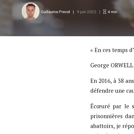
Guillaume Prevel
9 juin 2022
4
min
« En ces temps d’
George ORWELL (1
En 2016, à 38 an
défendre une cau
Écœuré par le s
prisonnières dan
abattoirs, je rép