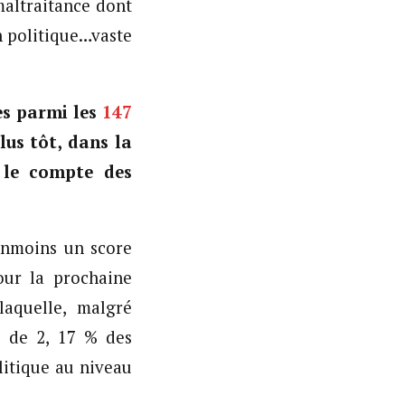
maltraitance dont
n politique…vaste
es parmi les
147
us tôt, dans la
r le compte des
anmoins un score
our la prochaine
laquelle, malgré
l de 2, 17 % des
litique au niveau