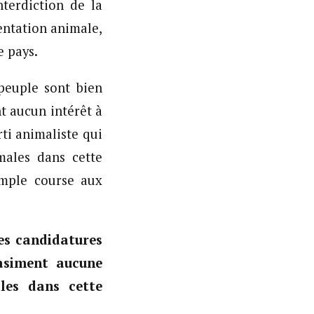
nterdiction de la
mentation animale,
e pays.
peuple sont bien
t aucun intérêt à
ti animaliste qui
males dans cette
mple course aux
es candidatures
asiment aucune
ales dans cette