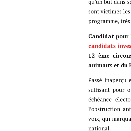
qu’un but dans s
sont victimes le
programme, très
Candidat pour l
candidats inve
12 ème circons
animaux et du P
Passé inaperçu 
suffisant pour 
échéance électo
l’obstruction a
voix, qui marqua
national.