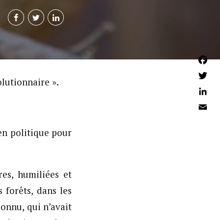
Faceb
olutionnaire ».
Twitter
Linked
Email
en politique pour
es, humiliées et
 forêts, dans les
connu, qui n’avait