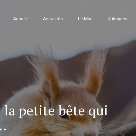
Accueil
Actualités
Le Mag
Rubriques
 la petite bête qui
…