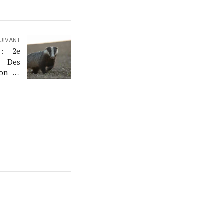
SUIVANT
 : 2e
. Des
ion de