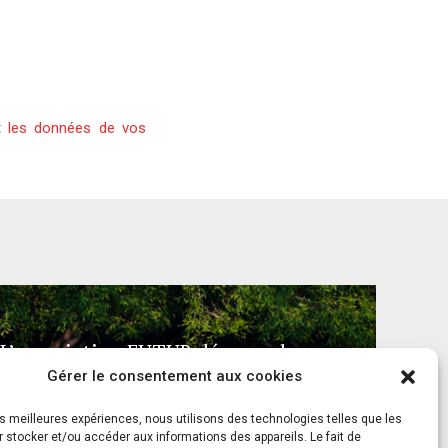
t les données de vos
L’association FUTUR dénonce le
Gérer le consentement aux cookies
recours à des « tirs sanitaires » sur des
animaux sauvages déjà victimes de
les meilleures expériences, nous utilisons des technologies telles que les
l’incendie d’Achères-la-Forêt
 stocker et/ou accéder aux informations des appareils. Le fait de