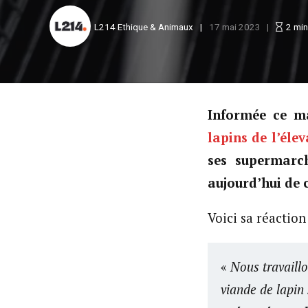
L214 Ethique & Animaux
17 mai 2023
2
min
Informée ce m
lapins de l’él
ses supermarc
aujourd’hui de c
Voici sa réaction 
«
Nous travaillo
viande de lapin 