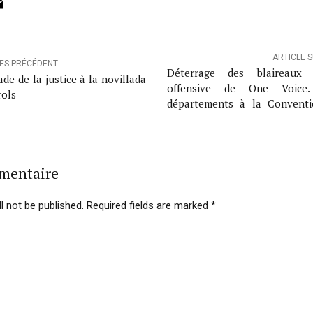
ok
ter
inkedIn
Email
ARTICLE 
LES PRÉCÉDENT
Déterrage des blaireaux
de de la justice à la novillada
offensive de One Voice
rols
départements à la Convent
Berne ?
mmentaire
l not be published. Required fields are marked *