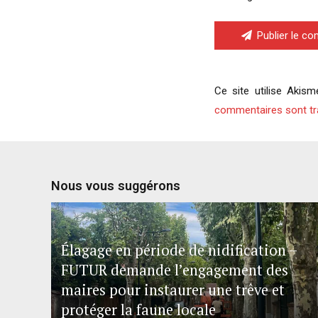
Publier le c
Ce site utilise Akism
commentaires sont tr
Nous vous suggérons
Élagage en période de nidification –
FUTUR demande l’engagement des
maires pour instaurer une trêve et
protéger la faune locale