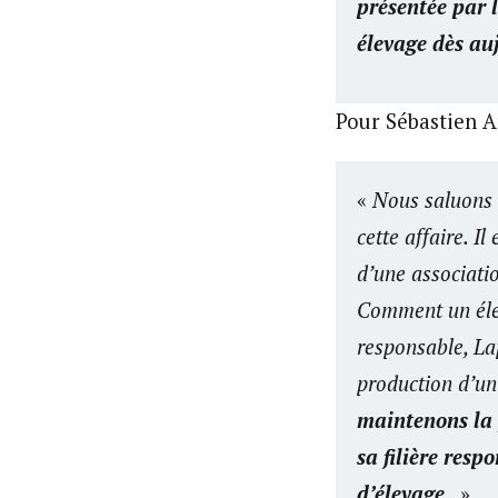
présentée par 
élevage dès auj
Pour Sébastien A
«
Nous saluons l
cette affaire. I
d’une associati
Comment un élev
responsable, Lap
production d’un
maintenons la 
sa filière resp
d’élevage.
»