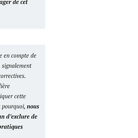
ager de cet
ise en compte de
le signalement
orrectives.
ière
iquer cette
t pourquoi,
nous
n d’exclure de
 pratiques