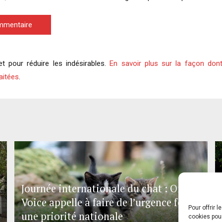
ommentaire
et pour réduire les indésirables.
En savoir plus sur la façon don
aitées
.
Journée internationale du chat : One
Voice appelle à faire de l’urgence féline
Pour offrir 
une priorité nationale
cookies pour