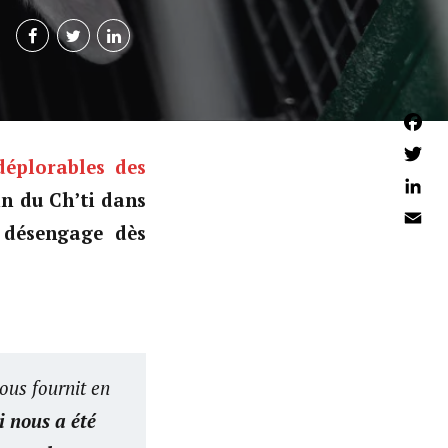
Faceb
déplorables des
Twitter
in du Ch’ti dans
Linked
 désengage dès
Email
ous fournit en
i nous a été