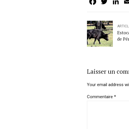
Facebo
Twit
L
ARTIC
Estoca
de Pé
Laisser un co
Your email address wil
Commentaire
*