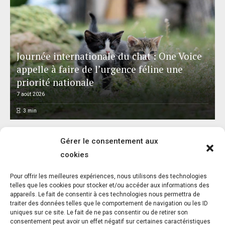
Journée internationale du chat : One Voice
appelle à faire de l’urgence féline une
priorité nationale
7 août 2026
3
min
Gérer le consentement aux
cookies
L’association FUTUR dénonce le recours à
Pour offrir les meilleures expériences, nous utilisons des technologies
des « tirs sanitaires » sur des animaux
telles que les cookies pour stocker et/ou accéder aux informations des
appareils. Le fait de consentir à ces technologies nous permettra de
sauvages déjà victimes de l’incendie
traiter des données telles que le comportement de navigation ou les ID
d’Achères-la-Forêt
uniques sur ce site. Le fait de ne pas consentir ou de retirer son
consentement peut avoir un effet négatif sur certaines caractéristiques
7 août 2026