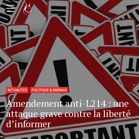
ACTUALITÉS
POLITIQUE & ANIMAUX
Amendement anti-L214 : une
attaque grave contre la liberté
d’informer