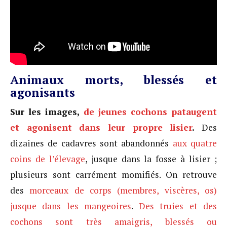
Animaux morts, blessés et
agonisants
Sur les images,
de jeunes cochons pataugent
et agonisent dans leur propre lisier
.
Des
dizaines de cadavres sont abandonnés
aux quatre
coins de l’élevage
, jusque dans la fosse à lisier ;
plusieurs sont carrément momifiés. On retrouve
des
morceaux de corps (membres, viscères, os)
jusque dans les mangeoires
.
Des truies et des
cochons sont très amaigris, blessés ou