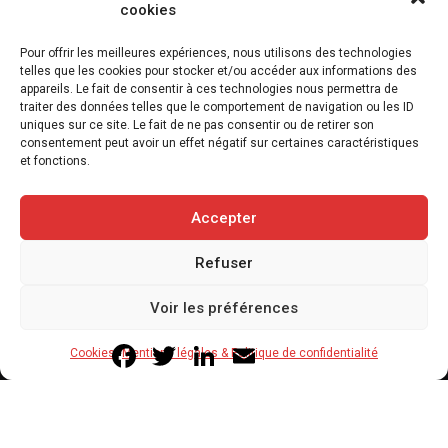
cookies
L’association FUTUR dénonce le recours à
Pour offrir les meilleures expériences, nous utilisons des technologies
des « tirs sanitaires » sur des animaux
telles que les cookies pour stocker et/ou accéder aux informations des
appareils. Le fait de consentir à ces technologies nous permettra de
sauvages déjà victimes de l’incendie
traiter des données telles que le comportement de navigation ou les ID
d’Achères-la-Forêt
uniques sur ce site. Le fait de ne pas consentir ou de retirer son
consentement peut avoir un effet négatif sur certaines caractéristiques
7 août 2026
et fonctions.
3
min
Accepter
Refuser
Copyright © 2020-2026 Savoir Animal. Tous droits réservés.
Voir les préférences
Contact
Qui sommes-nous
Facebook
Twitter
LinkedIn
Email
Cookies
Mentions légales & Politique de confidentialité
Mentions légales & Politique de confidentialité
Cookies