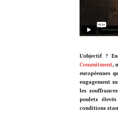
L’objectif ? 
Commitment
, 
européennes qui
engagement su
les souffrance
poulets élevé
conditions sta