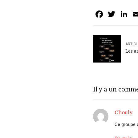
Facebo
Twit
L
ARTIC
Les an
Il y a un comm
Chouly
Ce groupe d
Répondre