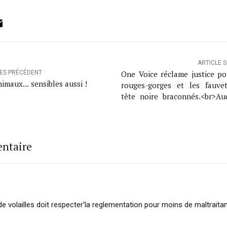
ok
ter
inkedIn
Email
ARTICLE 
One Voice réclame justice po
LES PRÉCÉDENT
imaux... sensibles aussi !
rouges-gorges et les fauve
tête noire braconnés.<br>Au
le 27 février à Toulon
entaire
e volailles doit respecter’la reglementation pour moins de maltraita