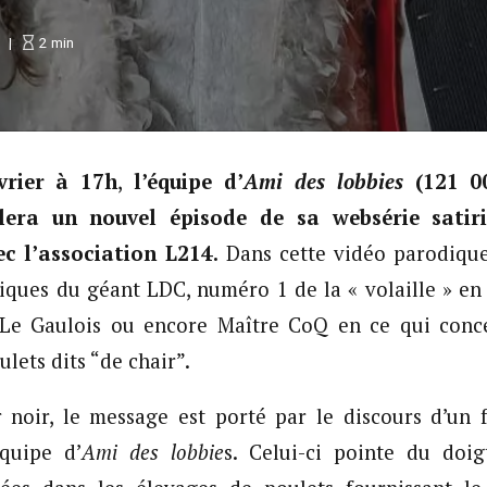
2
min
vrier à 17h
,
l’équipe d’
Ami des lobbies
(121 0
lera un nouvel épisode de sa websérie satiri
c l’association L214.
Dans cette vidéo parodiqu
iques du géant LDC, numéro 1 de la « volaille » en 
Le Gaulois ou encore Maître CoQ en ce qui conce
ulets dits “de chair”.
noir, le message est porté par le discours d’un f
équipe d’
Ami des lobbie
s. Celui-ci pointe du doig