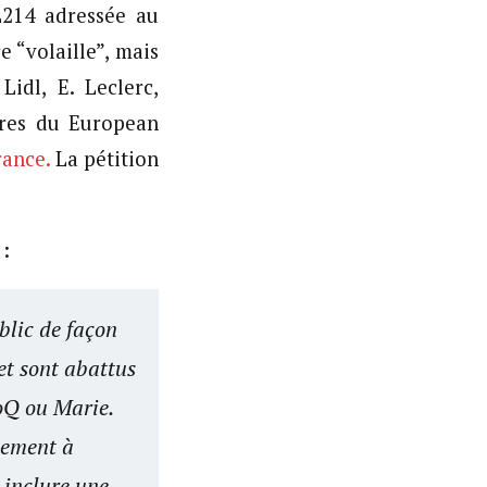
L214 adressée au
e “volaille”, mais
Lidl, E. Leclerc,
ères du European
rance.
La pétition
:
blic de façon
et sont abattus
oQ ou Marie.
mement à
 inclure une