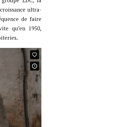
e groupe LDC, la
croissance ultra-
quence de faire
vite qu’en 1950,
iteries.