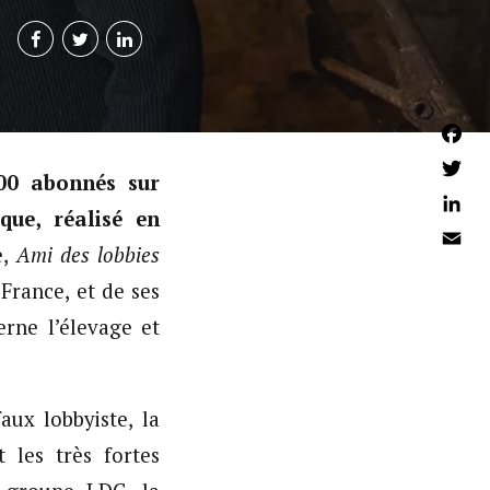
Faceb
00 abonnés sur
Twitter
que, réalisé en
Linked
e,
Ami des lobbies
Email
France, et de ses
rne l’élevage et
aux lobbyiste, la
t les très fortes