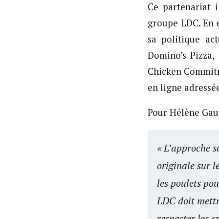
Ce partenariat 
groupe LDC. En ef
sa politique act
Domino’s Pizza,
Chicken Commi
en ligne adressée
Pour Hélène Gauc
« L’approche s
originale sur l
les poulets po
LDC doit mettr
respecter les 