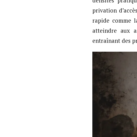
densités pratiq
privation d’accè
rapide comme l
atteindre aux a
entraînant des p