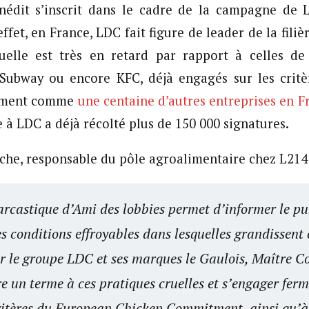
inédit s’inscrit dans le cadre de la campagne de 
fet, en France, LDC fait figure de leader de la filièr
uelle est très en retard par rapport à celles de 
 Subway ou encore KFC, déjà engagés sur les crit
tment comme
une centaine d’autres entreprises en F
 à LDC a déjà récolté plus de 150 000 signatures.
he, responsable du pôle agroalimentaire chez L214 
arcastique d’Ami des lobbies permet d’informer le pu
es conditions effroyables dans lesquelles grandissent 
ur le groupe LDC et ses marques le Gaulois, Maître C
e un terme à ces pratiques cruelles et s’engager fer
critères du European Chicken Commitment, ainsi qu’à