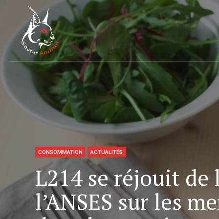
CONSOMMATION
ACTUALITÉS
L214 se réjouit de 
l’ANSES sur les m