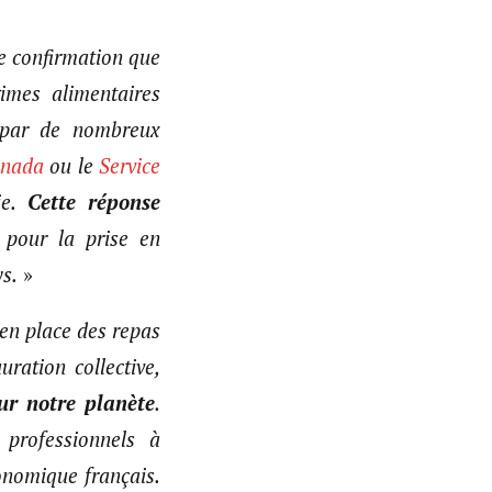
e confirmation que
imes alimentaires
 par de nombreux
anada
ou le
Service
ie.
Cette réponse
pour la prise en
s.
»
en place des repas
ration collective,
ur notre planète
.
 professionnels à
onomique français.