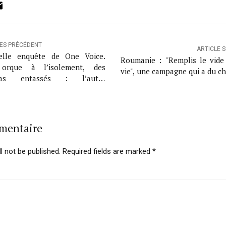
ok
ter
inkedIn
Email
LES PRÉCÉDENT
ARTICLE 
elle enquête de One Voice.
Roumanie : "Remplis le vide
orque à l’isolement, des
vie", une campagne qui a du c
gas entassés : l’autre
eLand
mmentaire
l not be published. Required fields are marked *