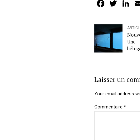
Facebo
Twit
L
ARTIC
Nouv
Une 
bélu
Marin
Laisser un co
Your email address wil
Commentaire
*