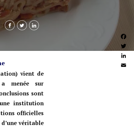
Faceb
Twitter
ne
Linked
Email
ation) vient de
e a menée sur
conclusions sont
une institution
tions officielles
 d’une véritable