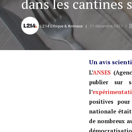
dans les cantines s
L214 Ethique & Animaux
11 décembre 2021
Un av
i
s scient
L’
ANSES
(Agence
publier sur 
l’
expérimentati
positives pour
nationale était 
de nombreux aut
démocratisation