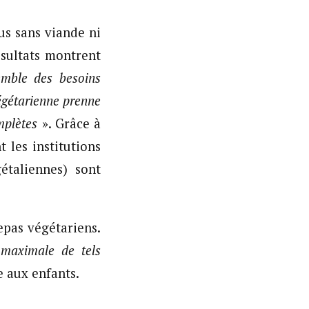
us sans viande ni
ésultats montrent
emble des besoins
 végétarienne prenne
mplètes
». Grâce à
 les institutions
étaliennes) sont
epas végétariens.
 maximale de tels
e aux enfants.