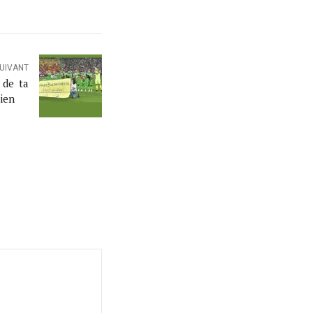
SUIVANT
 de ta
hien