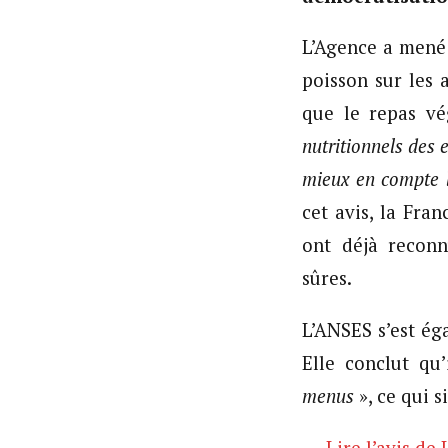
L’Agence a mené 
poisson sur les 
que le repas v
nutritionnels des e
mieux en compte l
cet avis, la Fra
ont déjà reconn
sûres.
L’ANSES s’est ég
Elle conclut qu’
menus
», ce qui 
→ Lire l’avis de