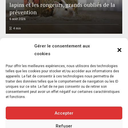
lapins et les rongeurs, grands oubliés de la
prévention
6 août 2026
4
min
Gérer le consentement aux
cookies
Pour offrir les meilleures expériences, nous utilisons des technologies
telles que les cookies pour stocker et/ou accéder aux informations des
appareils. Le fait de consentir à ces technologies nous permettra de
Canicules à répétition, incendies,
traiter des données telles que le comportement de navigation ou les ID
sécheresse : la chasse doit être suspendue
uniques sur ce site. Le fait de ne pas consentir ou de retirer son
consentement peut avoir un effet négatif sur certaines caractéristiques
5 août 2026
1
et fonctions.
9
min
Accepter
Refuser