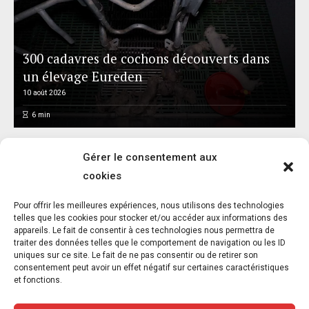
300 cadavres de cochons découverts dans
un élevage Eureden
10 août 2026
6
min
Gérer le consentement aux
cookies
Élagage en période de nidification – FUTUR
Pour offrir les meilleures expériences, nous utilisons des technologies
demande l’engagement des maires pour
telles que les cookies pour stocker et/ou accéder aux informations des
appareils. Le fait de consentir à ces technologies nous permettra de
instaurer une trêve et protéger la faune
traiter des données telles que le comportement de navigation ou les ID
locale
uniques sur ce site. Le fait de ne pas consentir ou de retirer son
consentement peut avoir un effet négatif sur certaines caractéristiques
7 août 2026
et fonctions.
4
min