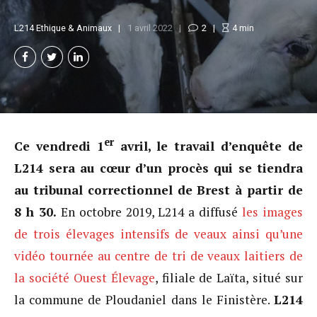
L214 Ethique & Animaux
1 avril 2022
2
4
min
er
Ce vendredi 1
avril, le travail d’enquête de
L214 sera au cœur d’un procès qui se tiendra
au tribunal correctionnel de Brest à partir de
8 h 30.
En octobre 2019, L214 a diffusé
les images
de trois élevages intensifs de veaux ainsi qu’une
vidéo tournée au centre de tri de veaux laitiers de
la société Ouest Élevage
, filiale de Laïta, situé sur
la commune de Ploudaniel dans le Finistère.
L214