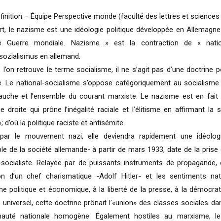
finition – Équipe Perspective monde (faculté des lettres et science
t, le nazisme est une idéologie politique développée en Allemagn
e Guerre mondiale. Nazisme » est la contraction de « natio
sozialismus en allemand.
 l’on retrouve le terme socialisme, il ne s’agit pas d’une doctrine 
e. Le national-socialisme s’oppose catégoriquement au socialisme 
auche et l’ensemble du courant marxiste. Le nazisme est en fait 
e droite qui prône l’inégalité raciale et l’élitisme en affirmant la 
 d’où la politique raciste et antisémite.
par le mouvement nazi, elle deviendra rapidement une idéolog
le de la société allemande- à partir de mars 1933, date de la prise 
-socialiste. Relayée par de puissants instruments de propagande, c
ion d’un chef charismatique -Adolf Hitler- et les sentiments nat
sme politique et économique, à la liberté de la presse, à la démocra
 universel, cette doctrine prônait l’«union» des classes sociales 
uté nationale homogène. Également hostiles au marxisme, le