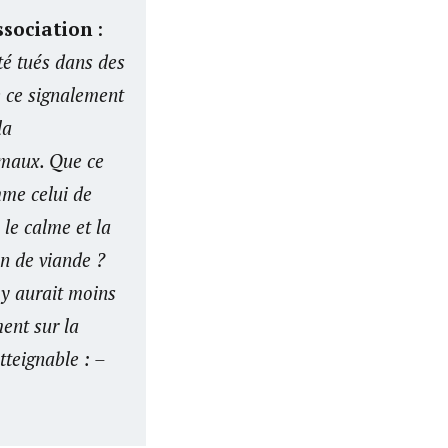
ssociation
:
té tués dans des
e ce signalement
la
imaux. Que ce
mme celui de
 le calme et la
n de viande ?
y aurait moins
ent sur la
teignable : –