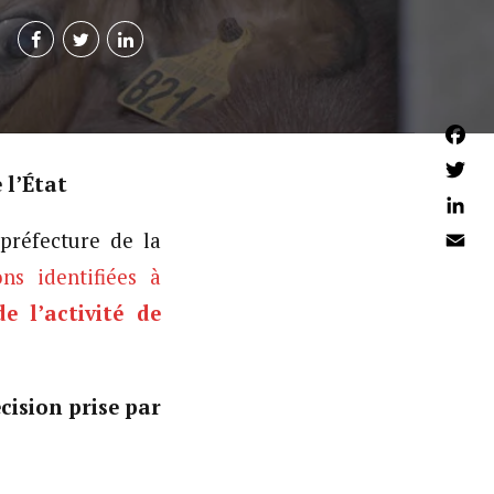
Faceb
 l’État
Twitter
Linked
préfecture de la
Email
ons identifiées à
e l’activité de
écision prise par