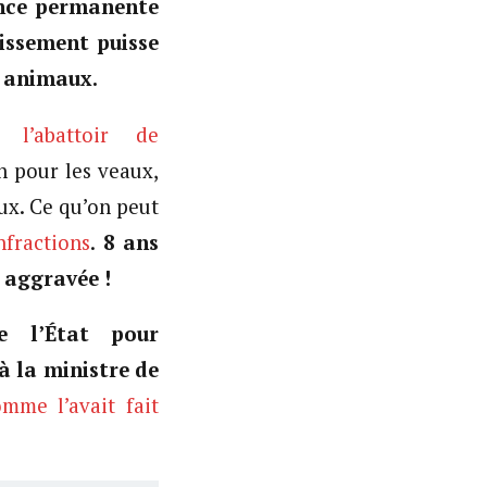
ence permanente
lissement puisse
s animaux.
 l’abattoir de
n pour les veaux,
aux. Ce qu’on peut
nfractions
.
8 ans
i aggravée !
e l’État pour
 la ministre de
mme l’avait fait