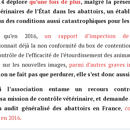
14 déplore
qu’une fois de plus
, malgré la prés
térinaires de l’État dans les abattoirs, un étab
s des conditions aussi catastrophiques pour le
s qu’en 2016,
un rapport d’inspection de
onnait déjà la non conformité du box de contentio
ontrôle de l’efficacité de l’étourdissement des anim
r sur les nouvelles images,
parmi d’autres graves i
ion ne fait pas que perdurer, elle s’est donc auss
oi l’association entame un recours contr
a mission de contrôle vétérinaire, et demande à
un audit généralisé des abattoirs en France
,
co
 en 2016.