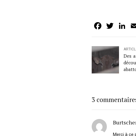
Facebo
Twit
L
ARTIC
Des a
décou
abatt
3 commentaire
Burtsche
Merci à ce p