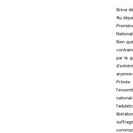
Brève dé
Au dépar
Premièr
National
Bien que
contrair
par la g
d’extrêm
aryenne»;
Prônée 
l’ensemb
national
l’adulat
libérali
suffrage
communa