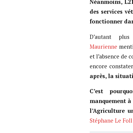
Néanmoins, L2
des services vé
fonctionner dan
D’autant plu
Maurienne
menti
et l’absence de c
encore constate
après, la situat
C’est pourqu
manquement à s
l’Agriculture 
Stéphane Le Foll