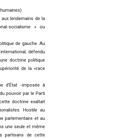
s humaines)
e aux lendemains de la
nal-socialisme » ou
politique de gauche. Au
international, défendu
une doctrine politique
supériorité de la «race
ie d’État -imposée à
du pouvoir par le Parti
ette doctrine exaltait
ionalistes. Hostile au
tie parlementaire et au
dans une seule et même
s partisans de cette