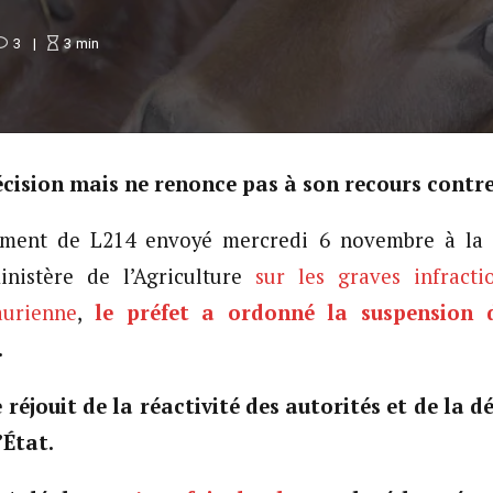
3
3
min
écision mais ne renonce pas à son recours contre
ement de L214 envoyé mercredi 6 novembre à la 
nistère de l’Agriculture
sur les graves infracti
aurienne
,
le préfet a ordonné la suspension d
.
 réjouit de la réactivité des autorités et de la d
’État.