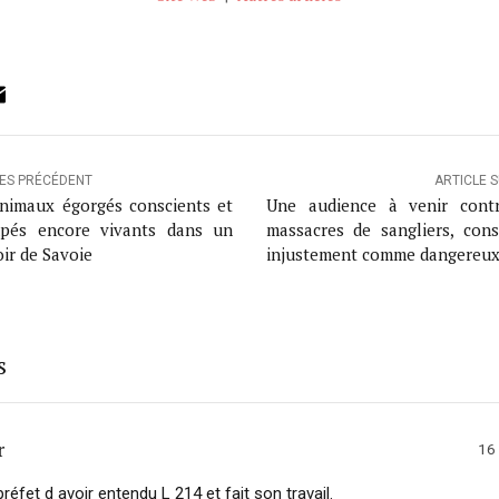
ok
ter
inkedIn
Email
LES PRÉCÉDENT
ARTICLE 
nimaux égorgés conscients et
Une audience à venir cont
pés encore vivants dans un
massacres de sangliers, cons
oir de Savoie
injustement comme dangereu
s
r
16
réfet d avoir entendu L 214 et fait son travail.