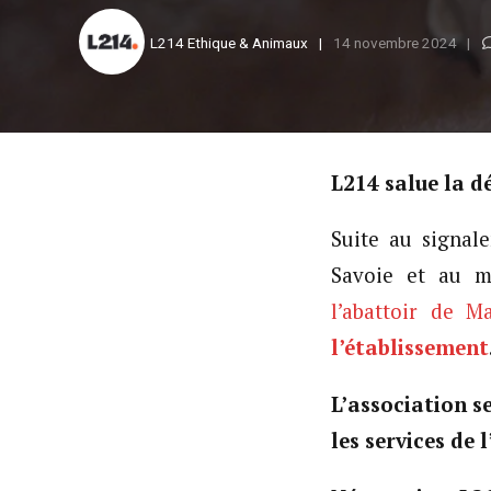
L214 Ethique & Animaux
14 novembre 2024
L214 salue la d
Suite au signal
Savoie et au mi
l’abattoir de M
l’établissement
L’association se
les services de l