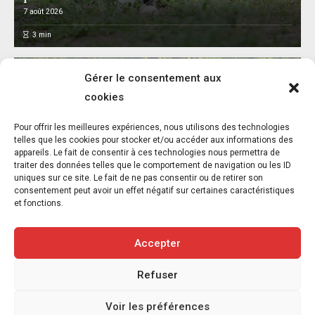
7 août 2026
3
min
Gérer le consentement aux
cookies
L’association FUTUR dénonce le recours à
Pour offrir les meilleures expériences, nous utilisons des technologies
des « tirs sanitaires » sur des animaux
telles que les cookies pour stocker et/ou accéder aux informations des
appareils. Le fait de consentir à ces technologies nous permettra de
sauvages déjà victimes de l’incendie
traiter des données telles que le comportement de navigation ou les ID
d’Achères-la-Forêt
uniques sur ce site. Le fait de ne pas consentir ou de retirer son
consentement peut avoir un effet négatif sur certaines caractéristiques
7 août 2026
et fonctions.
3
min
Accepter
Refuser
Copyright © 2020-2026 Savoir Animal. Tous droits réservés.
Voir les préférences