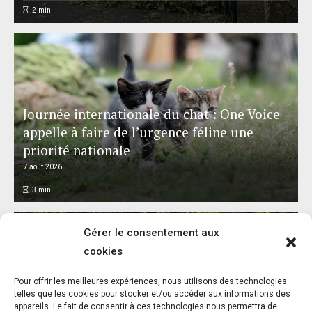
2
min
Journée internationale du chat : One Voice
appelle à faire de l’urgence féline une
priorité nationale
7 août 2026
3
min
Gérer le consentement aux
cookies
L’association FUTUR dénonce le recours à
Pour offrir les meilleures expériences, nous utilisons des technologies
des « tirs sanitaires » sur des animaux
telles que les cookies pour stocker et/ou accéder aux informations des
appareils. Le fait de consentir à ces technologies nous permettra de
sauvages déjà victimes de l’incendie