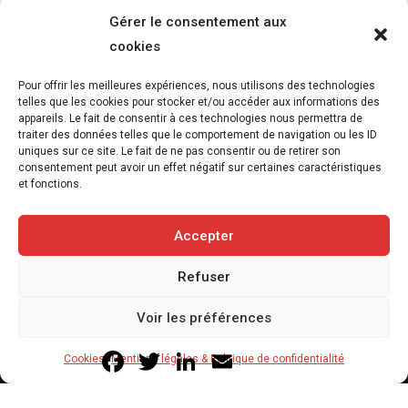
Gérer le consentement aux
cookies
Pour offrir les meilleures expériences, nous utilisons des technologies
Réalisme animal : exposition et catalogue –
telles que les cookies pour stocker et/ou accéder aux informations des
appareils. Le fait de consentir à ces technologies nous permettra de
Musée départemental Gustave Courbet –
traiter des données telles que le comportement de navigation ou les ID
Ornans – Jusqu’au 8 novembre 2026
uniques sur ce site. Le fait de ne pas consentir ou de retirer son
consentement peut avoir un effet négatif sur certaines caractéristiques
5 août 2026
et fonctions.
6
min
Accepter
Refuser
Copyright © 2020-2026 Savoir Animal. Tous droits réservés.
Voir les préférences
Contact
Qui sommes-nous
Facebook
Twitter
LinkedIn
Email
Cookies
Mentions légales & Politique de confidentialité
Mentions légales & Politique de confidentialité
Cookies