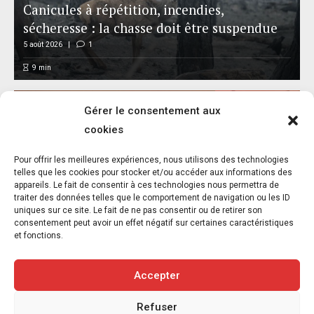
Canicules à répétition, incendies,
sécheresse : la chasse doit être suspendue
5 août 2026
1
9
min
Gérer le consentement aux
cookies
Pour offrir les meilleures expériences, nous utilisons des technologies
Réalisme animal : exposition et catalogue –
telles que les cookies pour stocker et/ou accéder aux informations des
appareils. Le fait de consentir à ces technologies nous permettra de
Musée départemental Gustave Courbet –
traiter des données telles que le comportement de navigation ou les ID
Ornans – Jusqu’au 8 novembre 2026
uniques sur ce site. Le fait de ne pas consentir ou de retirer son
consentement peut avoir un effet négatif sur certaines caractéristiques
5 août 2026
et fonctions.
6
min
Accepter
Refuser