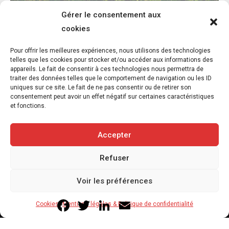
Gérer le consentement aux
cookies
L’association FUTUR dénonce le recours à
Pour offrir les meilleures expériences, nous utilisons des technologies
des « tirs sanitaires » sur des animaux
telles que les cookies pour stocker et/ou accéder aux informations des
appareils. Le fait de consentir à ces technologies nous permettra de
sauvages déjà victimes de l’incendie
traiter des données telles que le comportement de navigation ou les ID
d’Achères-la-Forêt
uniques sur ce site. Le fait de ne pas consentir ou de retirer son
consentement peut avoir un effet négatif sur certaines caractéristiques
7 août 2026
et fonctions.
3
min
Accepter
Refuser
Copyright © 2020-2026 Savoir Animal. Tous droits réservés.
Voir les préférences
Contact
Qui sommes-nous
Facebook
Twitter
LinkedIn
Email
Cookies
Mentions légales & Politique de confidentialité
Mentions légales & Politique de confidentialité
Cookies