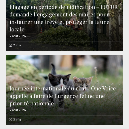
Élagage en période de nidification – FUTUR
demande l’engagement des maires pour
instaurer une trêve et protéger la faune
locale
7 août 2026
2
min
Journée internationale du chat : One Voice
appelle à faire de l’urgence féline une
priorité nationale
7 août 2026
3
min