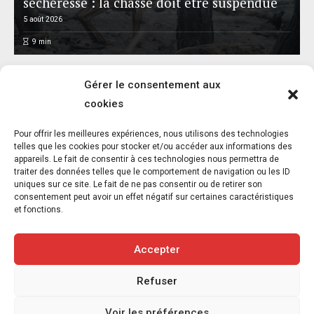
sécheresse : la chasse doit être suspendue
5 août 2026
9
min
Gérer le consentement aux
cookies
Pour offrir les meilleures expériences, nous utilisons des technologies
Réalisme animal : exposition et catalogue –
telles que les cookies pour stocker et/ou accéder aux informations des
appareils. Le fait de consentir à ces technologies nous permettra de
Musée départemental Gustave Courbet –
traiter des données telles que le comportement de navigation ou les ID
Ornans – Jusqu’au 8 novembre 2026
uniques sur ce site. Le fait de ne pas consentir ou de retirer son
consentement peut avoir un effet négatif sur certaines caractéristiques
5 août 2026
et fonctions.
6
min
Accepter
Refuser
Copyright © 2020-2026 Savoir Animal. Tous droits réservés.
Voir les préférences