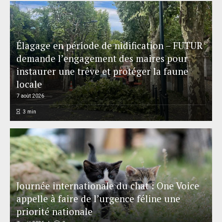
Élagage en période de nidification – FUTUR
demande l’engagement des maires pour
instaurer une trêve et protéger la faune
locale
7 août 2026
3
min
Journée internationale du chat : One Voice
appelle à faire de l’urgence féline une
priorité nationale