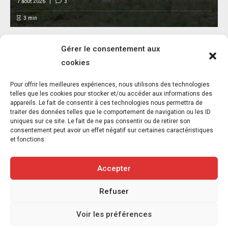
7 août 2026
3
3
min
Gérer le consentement aux
cookies
L’association FUTUR dénonce le recours à
Pour offrir les meilleures expériences, nous utilisons des technologies
des « tirs sanitaires » sur des animaux
telles que les cookies pour stocker et/ou accéder aux informations des
appareils. Le fait de consentir à ces technologies nous permettra de
sauvages déjà victimes de l’incendie
traiter des données telles que le comportement de navigation ou les ID
d’Achères-la-Forêt
uniques sur ce site. Le fait de ne pas consentir ou de retirer son
consentement peut avoir un effet négatif sur certaines caractéristiques
7 août 2026
5
et fonctions.
3
min
Accepter
Refuser
Copyright © 2020-2026 Savoir Animal. Tous droits réservés.
Voir les préférences
Contact
Qui sommes-nous