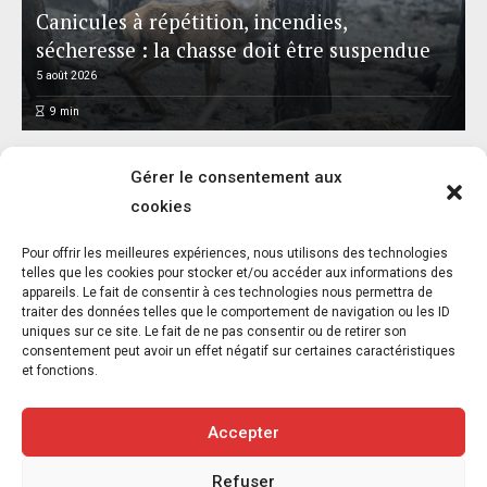
Canicules à répétition, incendies,
sécheresse : la chasse doit être suspendue
5 août 2026
9
min
Gérer le consentement aux
cookies
Pour offrir les meilleures expériences, nous utilisons des technologies
Réalisme animal : exposition et catalogue –
telles que les cookies pour stocker et/ou accéder aux informations des
appareils. Le fait de consentir à ces technologies nous permettra de
Musée départemental Gustave Courbet –
traiter des données telles que le comportement de navigation ou les ID
Ornans – Jusqu’au 8 novembre 2026
uniques sur ce site. Le fait de ne pas consentir ou de retirer son
consentement peut avoir un effet négatif sur certaines caractéristiques
5 août 2026
et fonctions.
6
min
Accepter
Refuser