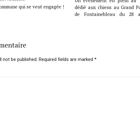
Un événement en plein air
ommune qui se veut engagée !
dédié aux chiens au Grand P
de Fontainebleau du 28 
Septembre 2024
mmentaire
l not be published. Required fields are marked *