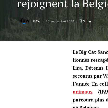
rejoignent la Belg
IFAW
25 septembre 2024
3
min
Le Big Cat Sanc
lionnes rescap
Lira. Détenus i
secourus par Wi
l’année. En col
animaux
(IFAW
parcouru plus d
en Belgique.