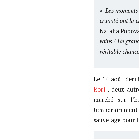
«
Les moments l
cruauté ont la c
Natalia Popov
vains ! Un grand
véritable chanc
Le 14 août dern
Rori
, deux autr
marché sur l’h
temporairement
sauvetage pour l