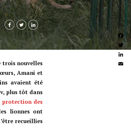
Faceb
Twitter
Linked
 trois nouvelles
Email
sœurs, Amani et
lins avaient été
v, plus tôt dans
 protection des
es lionnes ont
être recueillies