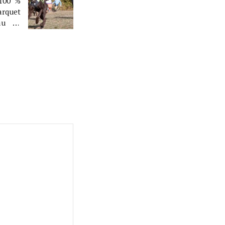
 100 %
arquet
au 29