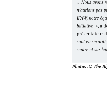
«
Nous avons ré
n’aurions pas p
IFAW, notre équi
initiative
», a d
présentateur d
sont en sécurité
centre et sur le
Photos :© The Bi