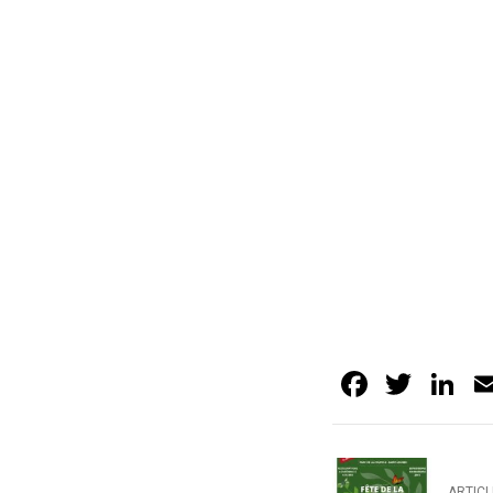
Facebo
Twit
L
ARTIC