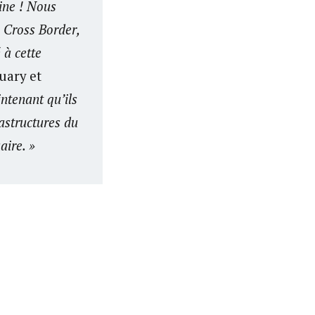
aine ! Nous
, Cross Border,
 à cette
uary et
ntenant qu’ils
rastructures du
aire. »