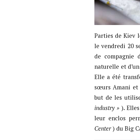
Parties de Kiev 
le vendredi 20 
de compagnie d
naturelle et d’u
Elle a été tran
sœurs Amani et L
but de les utili
industry »
). Elle
leur enclos pe
Center
) du Big Ca