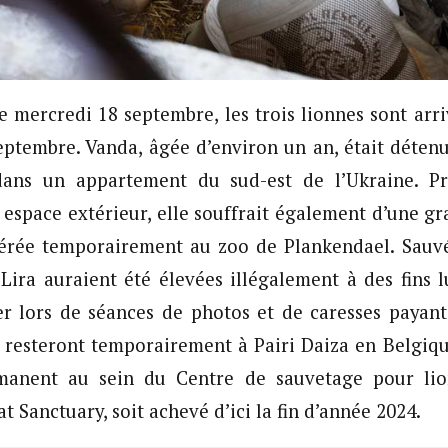
le mercredi 18 septembre, les trois lionnes sont arr
septembre. Vanda, âgée d’environ un an, était déte
ans un appartement du sud-est de l’Ukraine. Pr
n espace extérieur, elle souffrait également d’une gr
sférée temporairement au zoo de Plankendael. Sauvé
ira auraient été élevées illégalement à des fins l
ser lors de séances de photos et de caresses paya
s resteront temporairement à Pairi Daiza en Belgiqu
rmanent au sein du Centre de sauvetage pour li
t Sanctuary, soit achevé d’ici la fin d’année 2024.