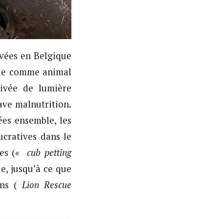
ivées en Belgique
nue comme animal
ivée de lumière
ave malnutrition.
es ensemble, les
ucratives dans le
ntes («
cub petting
e, jusqu’à ce que
ons (
Lion Rescue