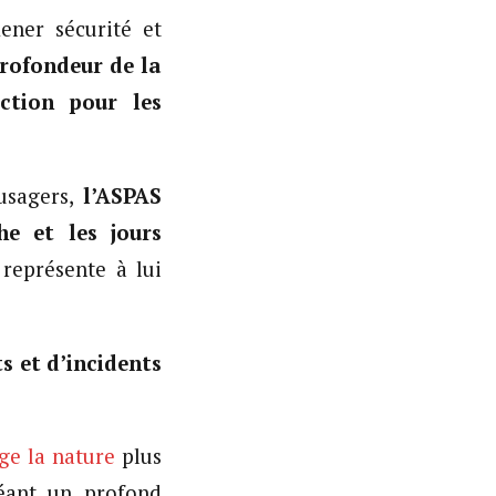
ener sécurité et
rofondeur de la
iction pour les
usagers,
l’ASPAS
e et les jours
 représente à lui
s et d’incidents
ge la nature
plus
réant un profond