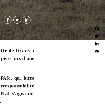
Faceb
Twitter
Linked
ette de 10 ans a
Email
 père lors d’une
PAS), qui lutte
irresponsabilité
Etat s’agissant
t.