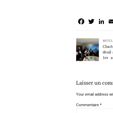
Facebo
Twit
L
ARTIC
Chart
deuil
1er a
priv
anima
Laisser un co
Your email address wil
Commentaire
*