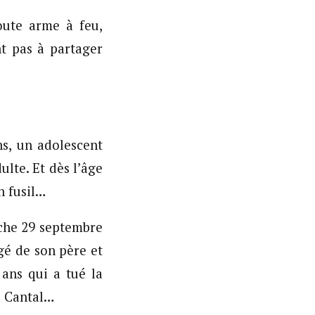
oute arme à feu,
nt pas à partager
ns, un adolescent
lte. Et dès l’âge
n fusil…
che 29 septembre
gé de son père et
 ans qui a tué la
e Cantal…