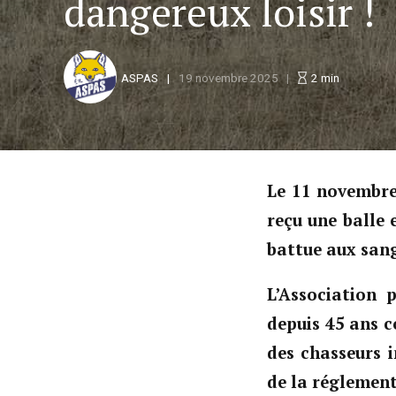
dangereux loisir !
ASPAS
19 novembre 2025
2
min
Le 11 novembre 
reçu une balle 
battue aux san
L’Association 
depuis 45 ans c
des chasseurs 
de la réglement