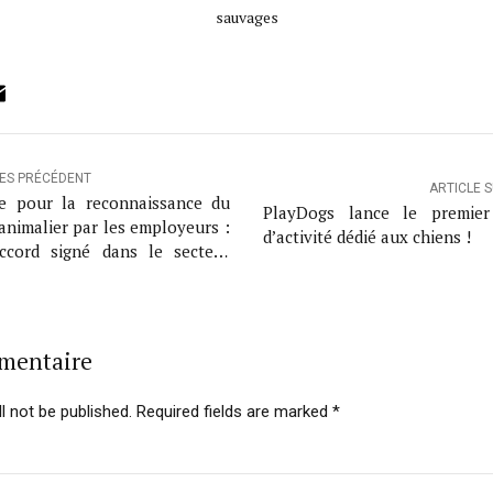
sauvages
ok
ter
inkedIn
Email
LES PRÉCÉDENT
ARTICLE 
e pour la reconnaissance du
PlayDogs lance le premier
 animalier par les employeurs :
d’activité dédié aux chiens !
ccord signé dans le secteur
é en France, hors secteur
lier
mmentaire
l not be published. Required fields are marked *