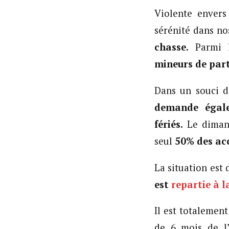
Violente envers
sérénité dans n
chasse.
Parmi 
mineurs de part
Dans un souci d
demande égale
fériés.
Le dimanc
seul
50% des acc
La situation est 
est
repartie à l
Il est totalemen
de 6 mois de l’