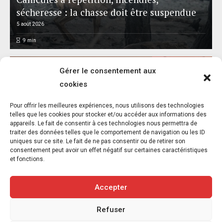
sécheresse : la chasse doit être suspendue
5 août 2026
9
min
Gérer le consentement aux
cookies
Pour offrir les meilleures expériences, nous utilisons des technologies
Réalisme animal : exposition et catalogue –
telles que les cookies pour stocker et/ou accéder aux informations des
appareils. Le fait de consentir à ces technologies nous permettra de
Musée départemental Gustave Courbet –
traiter des données telles que le comportement de navigation ou les ID
Ornans – Jusqu’au 8 novembre 2026
uniques sur ce site. Le fait de ne pas consentir ou de retirer son
consentement peut avoir un effet négatif sur certaines caractéristiques
5 août 2026
et fonctions.
6
min
Accepter
Refuser
Copyright © 2020-2026 Savoir Animal. Tous droits réservés.