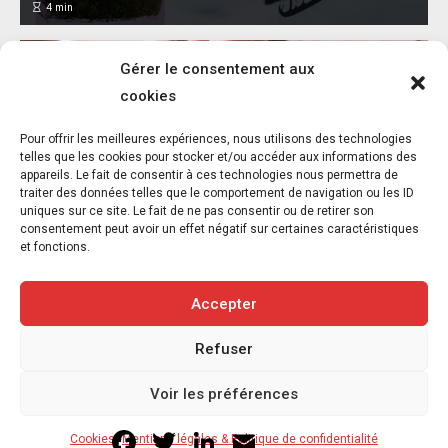
4
min
Gérer le consentement aux
cookies
Pour offrir les meilleures expériences, nous utilisons des technologies
telles que les cookies pour stocker et/ou accéder aux informations des
appareils. Le fait de consentir à ces technologies nous permettra de
Une association atypique : La Paix entre les
traiter des données telles que le comportement de navigation ou les ID
bêtes
uniques sur ce site. Le fait de ne pas consentir ou de retirer son
consentement peut avoir un effet négatif sur certaines caractéristiques
15 juillet 2024
et fonctions.
4
min
Accepter
Refuser
Copyright © 2020-2026 Savoir Animal. Tous droits réservés.
Voir les préférences
Contact
Qui sommes-nous
Facebook
Twitter
LinkedIn
Email
Cookies
Mentions légales & Politique de confidentialité
Mentions légales & Politique de confidentialité
Cookies