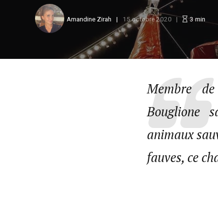
Amandine Zirah
15 octobre 2020
3
min
Membre de l
Bouglione s
animaux sauva
fauves, ce ch