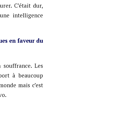
rer. C’était dur,
une intelligence
ues en faveur du
 souffrance. Les
pport à beaucoup
 monde mais c’est
vo.