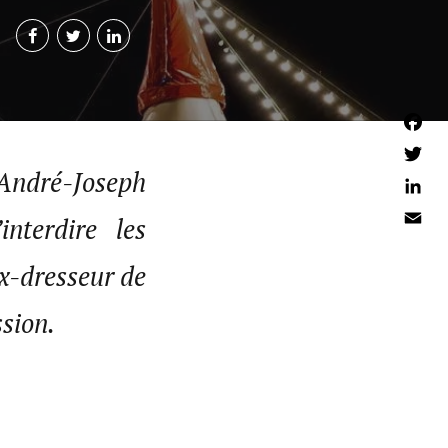
Faceb
André-Joseph
Twitter
Linked
nterdire les
Email
ex-dresseur de
sion.