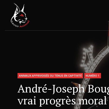
ANIMAUX APPRIVOISÉS OU TENUS EN CAPTIVITÉ
NUMÉRO 1
André-Joseph Bougl
vrai progrès moral