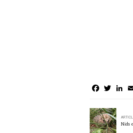
Facebo
Twit
L
ARTIC
Nids e