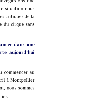
auvegardons une
te situation nous
s critiques de la
re du cirque sans
lancer dans une
te aujourd’hui
 pu commencer au
il à Montpellier
ant, nous sommes
ier.