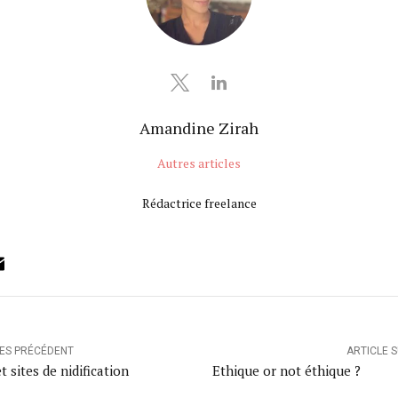
Amandine Zirah
Autres articles
Rédactrice freelance
ok
ter
inkedIn
Email
LES PRÉCÉDENT
ARTICLE 
t sites de nidification
Ethique or not éthique ?