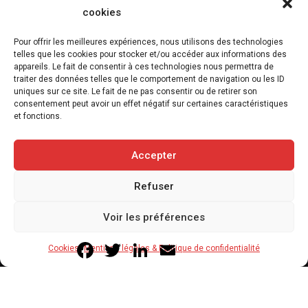
cookies
Pour offrir les meilleures expériences, nous utilisons des technologies
telles que les cookies pour stocker et/ou accéder aux informations des
appareils. Le fait de consentir à ces technologies nous permettra de
Incendies : les animaux aussi doivent être
traiter des données telles que le comportement de navigation ou les ID
intégrés aux plans d’urgence
uniques sur ce site. Le fait de ne pas consentir ou de retirer son
consentement peut avoir un effet négatif sur certaines caractéristiques
27 juillet 2026
2
et fonctions.
3
min
Accepter
Refuser
Copyright © 2020-2026 Savoir Animal. Tous droits réservés.
Voir les préférences
Contact
Qui sommes-nous
Facebook
Twitter
LinkedIn
Email
Cookies
Mentions légales & Politique de confidentialité
Mentions légales & Politique de confidentialité
Cookies