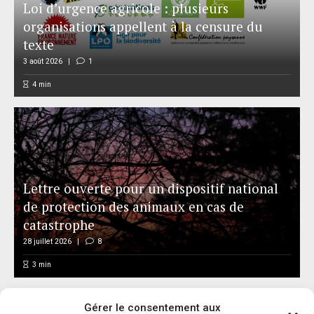
Loi d’urgence agricole : plusieurs
organisations appellent à la censure du
texte
3 août 2026
1
4
min
Lettre ouverte pour un dispositif national
de protection des animaux en cas de
catastrophe
28 juillet 2026
8
3
min
Gérer le consentement aux