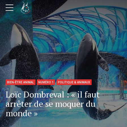
BIEN-ÊTRE ANIMAL
NUMÉRO 1
POLITIQUE & ANIMAUX
Loïc Dombreval : « il faut
arrêter de se moquer du
monde »