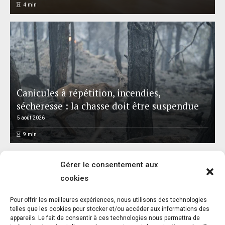
4
min
Canicules à répétition, incendies,
sécheresse : la chasse doit être suspendue
5 août 2026
9
min
Gérer le consentement aux
cookies
Pour offrir les meilleures expériences, nous utilisons des technologies
Réalisme animal : exposition et catalogue –
telles que les cookies pour stocker et/ou accéder aux informations des
appareils. Le fait de consentir à ces technologies nous permettra de
Musée départemental Gustave Courbet –