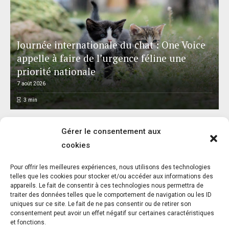
Journée internationale du chat : One Voice
appelle à faire de l’urgence féline une
priorité nationale
7 août 2026
3
min
Gérer le consentement aux
cookies
L’association FUTUR dénonce le recours à
Pour offrir les meilleures expériences, nous utilisons des technologies
des « tirs sanitaires » sur des animaux
telles que les cookies pour stocker et/ou accéder aux informations des
appareils. Le fait de consentir à ces technologies nous permettra de
sauvages déjà victimes de l’incendie
traiter des données telles que le comportement de navigation ou les ID
d’Achères-la-Forêt
uniques sur ce site. Le fait de ne pas consentir ou de retirer son
consentement peut avoir un effet négatif sur certaines caractéristiques
7 août 2026
et fonctions.