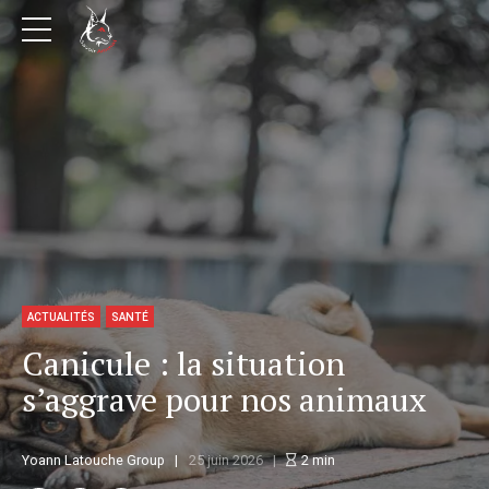
ACTUALITÉS
SANTÉ
Canicule : la situation
s’aggrave pour nos animaux
Yoann Latouche Group
25 juin 2026
2
min