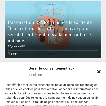
L’association REVEZ annonce la sortie de
“Laïka et tous les autres”. Un livre pour
sensibiliser les enfants à la bientraitance
animale
17 janvier 2022
3
min
Gérer le consentement aux
cookies
Pour offrir les meilleures expériences, nous utilisons des technologies
telles que les cookies pour stocker et/ou accéder aux informations des
appareils. Le fait de consentir à ces technologies nous permettra de
« C’est décidé, j’inscris mon chiot à la
traiter des données telles que le comportement de navigation ou les ID
Maternelle »…
uniques sur ce site. Le fait de ne pas consentir ou de retirer son