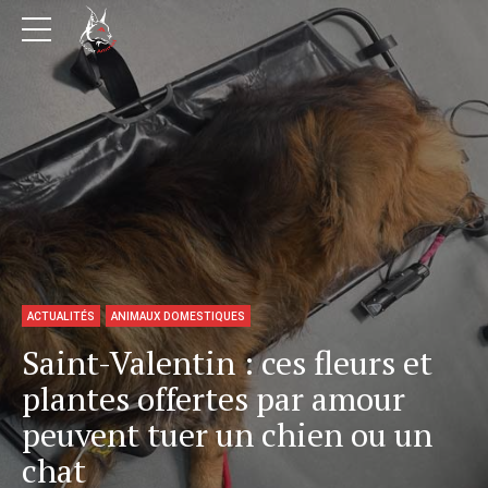
ACTUALITÉS
ANIMAUX DOMESTIQUES
Saint-Valentin : ces fleurs et
plantes offertes par amour
peuvent tuer un chien ou un
chat